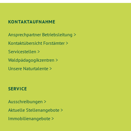
G
H
E
T
KONTAKTAUFNAHME
N
E
N
Ansprechpartner Betriebsleitung >
S
-
Kontaktübersicht Forstämter >
U
N
Servicestellen >
A
Waldpädagogikzentren >
C
Unsere Naturtalente >
V
H
I
E
G
SERVICE
A
U
Ausschreibungen >
T
Aktuelle Stellenangebote >
N
I
Immobilienangebote >
O
D