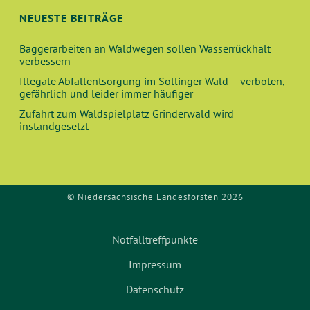
N
A
NEUESTE BEITRÄGE
N
Baggerarbeiten an Waldwegen sollen Wasserrückhalt
verbessern
S
Illegale Abfallentsorgung im Sollinger Wald – verboten,
gefährlich und leider immer häufiger
I
Zufahrt zum Waldspielplatz Grinderwald wird
instandgesetzt
C
H
© Niedersächsische Landesforsten 2026
T
E
Notfalltreffpunkte
N
Impressum
Datenschutz
,