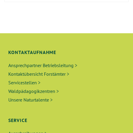
KONTAKTAUFNAHME
Ansprechpartner Betriebsleitung >
Kontaktübersicht Forstämter >
Servicestellen >
Waldpädagogikzentren >
Unsere Naturtalente >
SERVICE