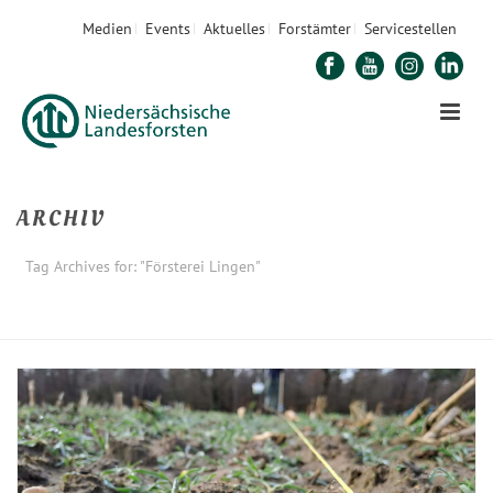
Medien
Events
Aktuelles
Forstämter
Servicestellen
ARCHIV
Tag Archives for: "Försterei Lingen"
STARTSEITE
»
FÖRSTEREI LINGEN