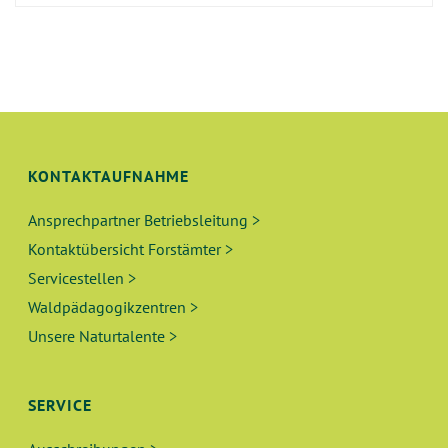
KONTAKTAUFNAHME
Ansprechpartner Betriebsleitung >
Kontaktübersicht Forstämter >
Servicestellen >
Waldpädagogikzentren >
Unsere Naturtalente >
SERVICE