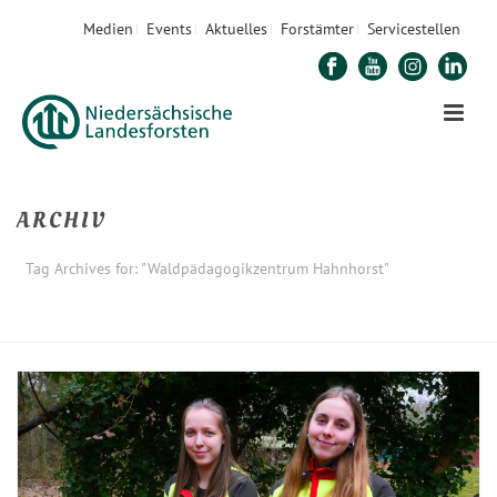
Medien
Events
Aktuelles
Forstämter
Servicestellen
ARCHIV
Tag Archives for: "Waldpädagogikzentrum Hahnhorst"
STARTSEITE
»
WALDPÄDAGOGIKZENTRUM HAHNHORST