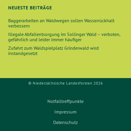
N
I
NEUESTE BEITRÄGE
O
D
Baggerarbeiten an Waldwegen sollen Wasserrückhalt
N
verbessern
A
Illegale Abfallentsorgung im Sollinger Wald – verboten,
gefährlich und leider immer häufiger
N
Zufahrt zum Waldspielplatz Grinderwald wird
instandgesetzt
S
I
C
© Niedersächsische Landesforsten 2026
H
Notfalltreffpunkte
T
Impressum
E
Datenschutz