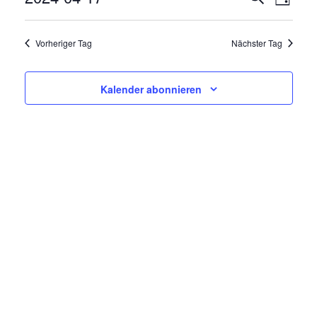
V
Tag
E
Datum
E
R
wählen.
Vorheriger Tag
Nächster Tag
R
A
N
A
Kalender abonnieren
S
N
T
A
S
L
T
T
A
U
N
L
G
T
A
N
U