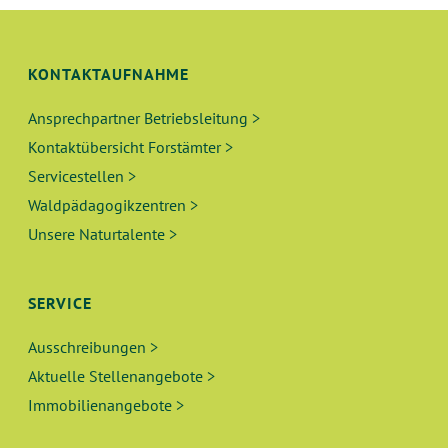
S
N
I
C
G
KONTAKTAUFNAHME
H
E
Ansprechpartner Betriebsleitung >
T
Kontaktübersicht Forstämter >
N
E
Servicestellen >
N
S
Waldpädagogikzentren >
-
Unsere Naturtalente >
U
N
A
C
SERVICE
V
H
Ausschreibungen >
I
Aktuelle Stellenangebote >
E
G
Immobilienangebote >
A
U
T