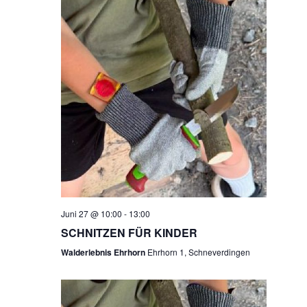
R
A
N
A
S
N
T
A
S
L
T
T
A
U
N
L
G
T
A
Juni 27 @ 10:00
-
13:00
SCHNITZEN FÜR KINDER
N
U
Walderlebnis Ehrhorn
Ehrhorn 1, Schneverdingen
S
N
I
C