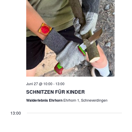
G
H
E
T
N
E
N
S
-
U
N
A
C
V
H
I
Juni 27 @ 10:00
-
13:00
E
G
SCHNITZEN FÜR KINDER
A
U
Walderlebnis Ehrhorn
Ehrhorn 1, Schneverdingen
T
13:00
N
I
O
D