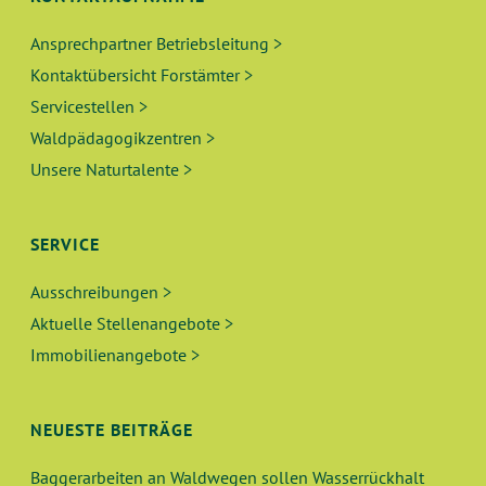
N
Ansprechpartner Betriebsleitung >
A
Kontaktübersicht Forstämter >
Servicestellen >
V
Waldpädagogikzentren >
I
Unsere Naturtalente >
G
SERVICE
A
Ausschreibungen >
T
Aktuelle Stellenangebote >
I
Immobilienangebote >
O
NEUESTE BEITRÄGE
N
Baggerarbeiten an Waldwegen sollen Wasserrückhalt