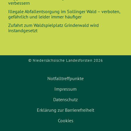
verbessern
Illegale Abfallentsorgung im Sollinger Wald – verboten,
gefährlich und leider immer häufiger
Zufahrt zum Waldspielplatz Grinderwald wird
instandgesetzt
© Niedersächsische Landesforsten 2026
Notfalltreffpunkte
Impressum
Datenschutz
Erklärung zur Barrierefreiheit
Cookies