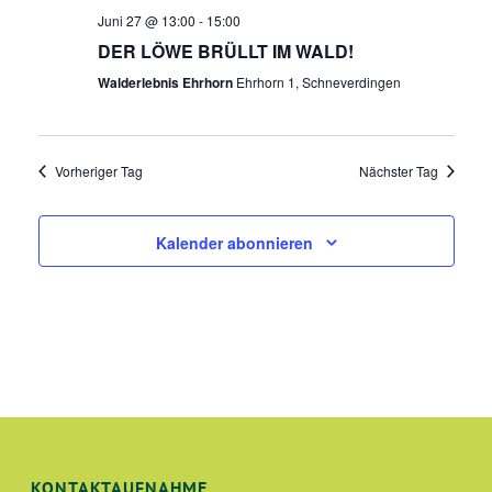
N
Juni 27 @ 13:00
-
15:00
A
DER LÖWE BRÜLLT IM WALD!
N
Walderlebnis Ehrhorn
Ehrhorn 1, Schneverdingen
S
I
Vorheriger Tag
Nächster Tag
C
Kalender abonnieren
H
T
E
N
,
KONTAKTAUFNAHME