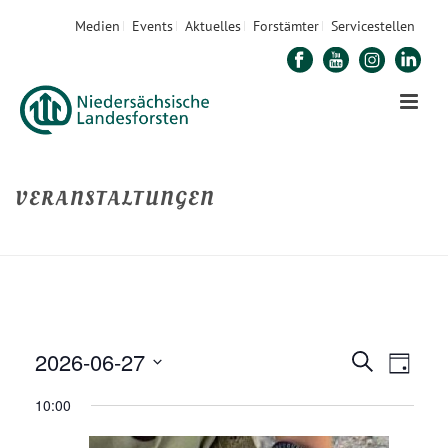
Medien
Events
Aktuelles
Forstämter
Servicestellen
VERANSTALTUNGEN
STARTSEITE
»
VERANSTALTUNGEN
2026-06-27
V
V
Suche
Tag
E
Datum
E
10:00
R
wählen.