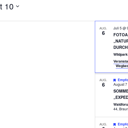
t 10
Juli 5 @ 
AUG.
6
FOTOA
„NATU
DURCH 
Wildpar
Veransta
Wegbes
Empfo
AUG.
6
August 7
SOMME
„EXPED
Waldfor
44, Br
Empfo
AUG.