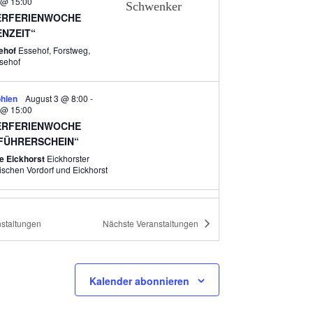
C
 @ 15:00
RFERIENWOCHE
H
ENZEIT“
T
sehof
Essehof, Forstweg,
sehof
E
N
hlen
August 3 @ 8:00
-
-
 @ 15:00
RFERIENWOCHE
N
FÜHRERSCHEIN“
A
e Eickhorst
Eickhorster
st, zwischen Vordorf und Eickhorst
V
I
6:00
G
RNER SPURENSUCHE
staltungen
Nächste
Veranstaltungen
A
bnis Ehrhorn
Ehrhorn 1, Schneverdingen
T
hlen
13:00
-
16:00
I
Kalender abonnieren
E MÜTTER – FEST
O
RZELT