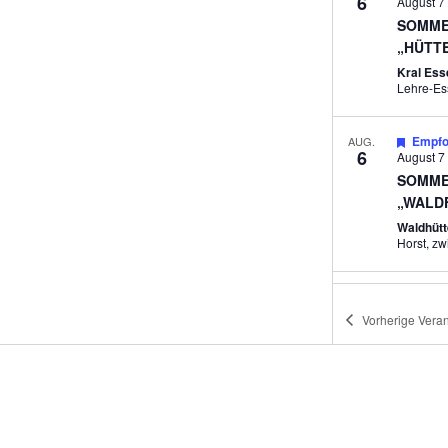
6
August 7
SOMME
„HÜTT
Kral Es
Lehre-Es
Empfo
AUG.
6
August 7
SOMME
„WALD
Waldhütt
Hor
14:00
-
1
AUG.
6
EHRHO
Vorherige
Veran
Walderle
Empfo
AUG.
7
STARK
VERWU