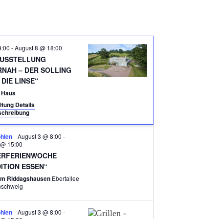
A
N
S
9:00
-
August 8 @ 18:00
T
USSTELLUNG
A
RNAH – DER SOLLING
DIE LINSE“
L
k Haus
T
ltung Details
U
chreibung
N
hlen
August 3 @ 8:00
-
G
 @ 15:00
RFERIENWOCHE
A
ITION ESSEN“
N
um Riddagshausen
Ebertallee
aunschweig
S
I
hlen
August 3 @ 8:00
-