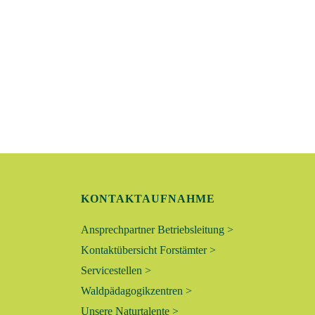
A
N
S
I
C
H
KONTAKTAUFNAHME
T
Ansprechpartner Betriebsleitung >
E
Kontaktübersicht Forstämter >
Servicestellen >
N
Waldpädagogikzentren >
,
Unsere Naturtalente >