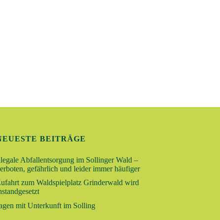
N
hweig - Buchhorst
r Ebertallee 45a,
hweig
hlen
8:00
-
15:00
ORUM-JUNIORTAG:
HENMESSER-DIPLOM“
sehof
Essehof, Forstweg,
sehof
hlen
August 10 @ 8:00
-
2 @ 15:00
RFERIENTAGE „DIE
NEUESTE BEITRÄGE
 SIND LOS“
llegale Abfallentsorgung im Sollinger Wald –
fad
Lechlumer Holz,
erboten, gefährlich und leider immer häufiger
ttel
ufahrt zum Waldspielplatz Grinderwald wird
nstandgesetzt
hlen
8:30
-
15:30
agen mit Unterkunft im Solling
ORUM-JUNIORTAG:
TZI DEM WISSEN DER