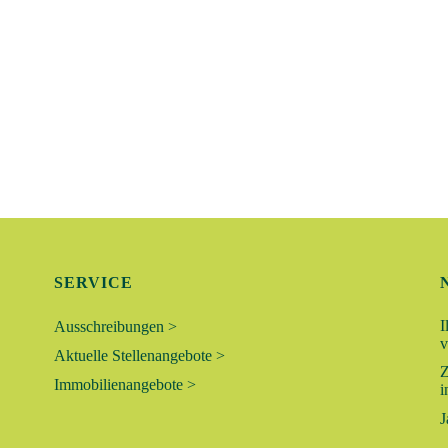
Braunsc
gegenübe
Braunsc
Empfo
AUG.
10
WALDF
„TASC
Kral Es
Lehre-Es
Empfo
AUG.
10
August 1
SOMME
SERVICE
LÖWEN
I
Ausschreibungen >
LÖWE-P
v
Wolfenbü
Aktuelle Stellenangebote >
Z
Immobilienangebote >
i
Empfo
AUG.
10
J
WALDF
„MIT Ö