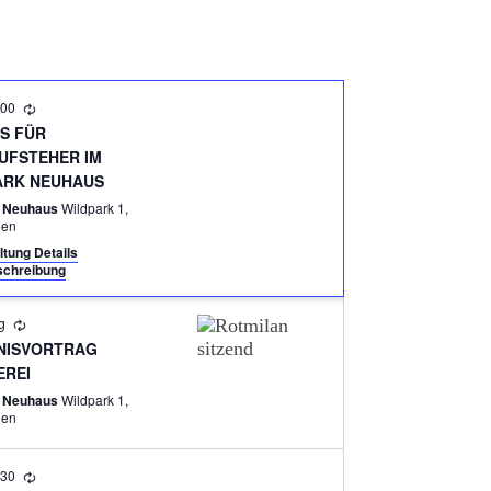
A
N
S
:00
T
SS FÜR
A
UFSTEHER IM
ARK NEUHAUS
L
k Neuhaus
Wildpark 1,
T
den
U
ltung Details
chreibung
N
G
ig
NISVORTRAG
A
EREI
N
k Neuhaus
Wildpark 1,
den
S
I
:30