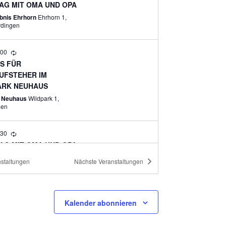
C
AG MIT OMA UND OPA
H
bnis Ehrhorn
Ehrhorn 1,
rdingen
T
E
:00
N
SS FÜR
UFSTEHER IM
-
ARK NEUHAUS
N
k Neuhaus
Wildpark 1,
den
A
V
:30
I
AG MIT OMA UND OPA
G
bnis Ehrhorn
Ehrhorn 1,
staltungen
Nächste
Veranstaltungen
rdingen
A
T
ig
I
Kalender abonnieren
NISVORTRAG
EREI
O