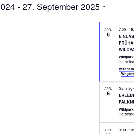
2024
 - 
27. September 2025
7:00
-
19
APR.
5
EINLA
FRÜHA
WILDP
Wildpar
Holzmin
Veransta
Wegbes
Ganztäg
APR.
6
ERLEB
FALKN
Wildpar
Holzmin
9:30
-
13
APR.