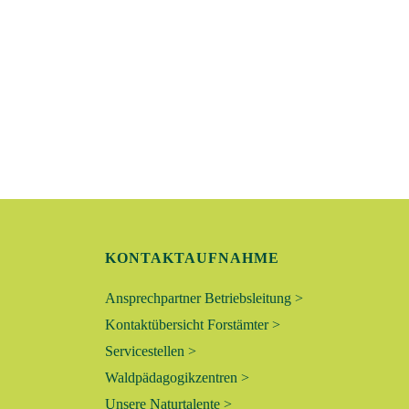
A
N
S
I
C
H
KONTAKTAUFNAHME
T
Ansprechpartner Betriebsleitung >
E
Kontaktübersicht Forstämter >
Servicestellen >
N
Waldpädagogikzentren >
,
Unsere Naturtalente >