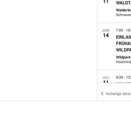
11
WALDT
Walderle
Schneve
7:00
-
19
JUNI
14
EINLA
FRÜHA
WILDP
Wildpar
Holzmin
9:30
-
13
JULI
11
WALDT
Walderle
Vorherige
Veran
Schneve
Ganztäg
JULI
20
ERLEB
FALKN