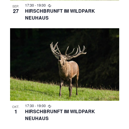
N
17:30
-
19:00
SEP.
A
27
HIRSCHBRUNFT IM WILDPARK
NEUHAUS
N
S
I
C
H
T
E
17:30
-
19:00
OKT.
N
1
HIRSCHBRUNFT IM WILDPARK
NEUHAUS
,