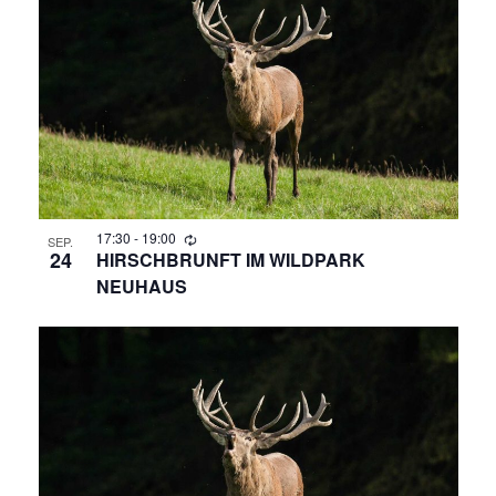
R
A
N
A
S
N
T
A
S
L
T
T
A
17:30
-
19:00
U
SEP.
24
HIRSCHBRUNFT IM WILDPARK
N
NEUHAUS
L
G
T
A
N
U
S
N
I
C