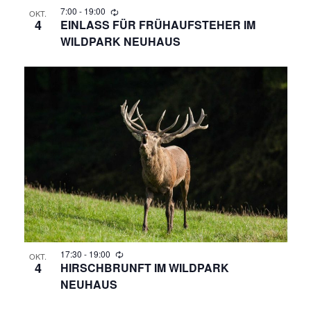
N
7:00
-
19:00
OKT.
4
EINLASS FÜR FRÜHAUFSTEHER IM
WILDPARK NEUHAUS
A
V
I
G
A
T
I
17:30
-
19:00
O
OKT.
4
HIRSCHBRUNFT IM WILDPARK
NEUHAUS
N