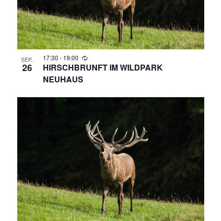
G
H
E
T
N
E
N
17:30
-
19:00
S
SEP.
26
HIRSCHBRUNFT IM WILDPARK
-
NEUHAUS
U
N
A
C
V
H
I
E
G
A
U
T
N
I
O
D