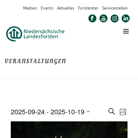
Medien
Events
Aktuelles
Forstämter
Servicestellen
VERANSTALTUNGEN
STARTSEITE
»
VERANSTALTUNGEN
»
SEITE 2
2025-09-24
 - 
2025-10-19
V
V
Suche
Foto
E
Datum
E
R
auswählen.