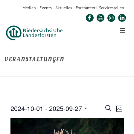
Medien
Events
Aktuelles
Forstämter
Servicestellen
VERANSTALTUNGEN
STARTSEITE
»
VERANSTALTUNGEN
2024-10-01
 - 
2025-09-27
V
V
Suche
Foto
E
Datum
E
R
auswählen.