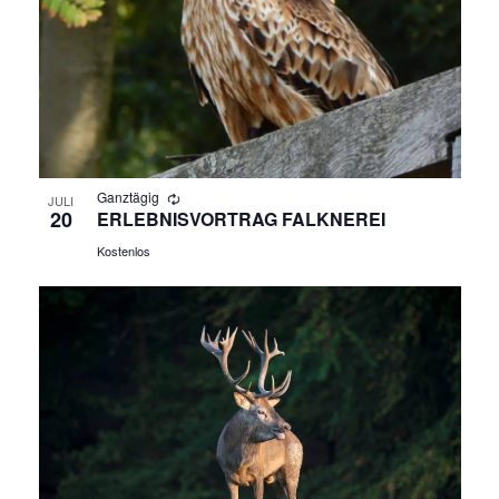
N
A
V
I
Ganztägig
JULI
G
20
ERLEBNISVORTRAG FALKNEREI
Kostenlos
A
T
I
O
N