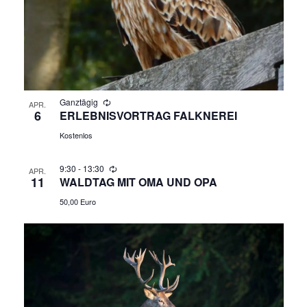
G
H
E
T
N
E
N
S
-
Ganztägig
APR.
U
6
ERLEBNISVORTRAG FALKNEREI
N
Kostenlos
A
C
V
9:30
-
13:30
APR.
H
11
WALDTAG MIT OMA UND OPA
I
50,00 Euro
E
G
A
U
T
N
I
O
D