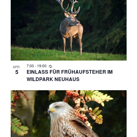
R
A
N
A
S
N
T
A
S
L
T
T
A
7:00
-
19:00
U
APR.
5
EINLASS FÜR FRÜHAUFSTEHER IM
N
WILDPARK NEUHAUS
L
G
T
A
N
U
S
N
I
C