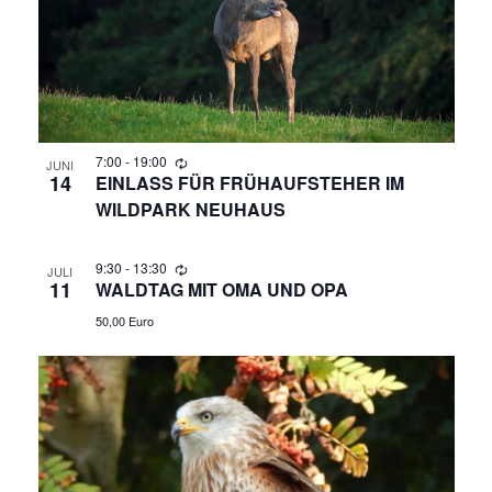
N
A
N
S
7:00
-
19:00
JUNI
I
14
EINLASS FÜR FRÜHAUFSTEHER IM
WILDPARK NEUHAUS
C
H
9:30
-
13:30
JULI
11
WALDTAG MIT OMA UND OPA
T
50,00 Euro
E
N
,