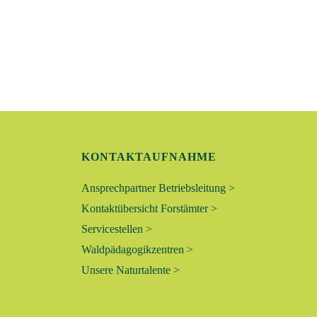
G
E
N
S
U
C
KONTAKTAUFNAHME
H
Ansprechpartner Betriebsleitung >
Kontaktübersicht Forstämter >
E
Servicestellen >
U
Waldpädagogikzentren >
Unsere Naturtalente >
N
D