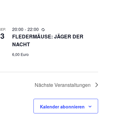
A
N
S
20:00
-
22:00
SEP.
T
3
FLEDERMÄUSE: JÄGER DER
A
NACHT
L
6,00 Euro
T
U
N
Nächste
Veranstaltungen
G
A
Kalender abonnieren
N
S
I