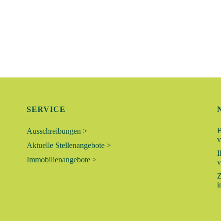
SERVICE
B
Ausschreibungen >
v
Aktuelle Stellenangebote >
I
Immobilienangebote >
v
Z
i