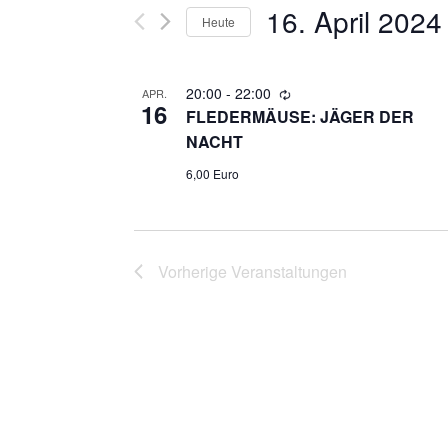
R
16. April 2024
Suche
Heute
nach
A
Datum
Veranstaltungen
auswählen.
20:00
-
22:00
N
APR.
Schlüsselwort.
16
FLEDERMÄUSE: JÄGER DER
S
NACHT
6,00 Euro
T
A
Vorherige
Veranstaltungen
L
T
U
N