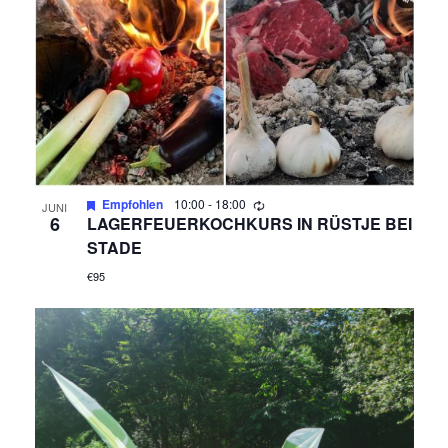
G
H
E
T
N
E
N
S
-
U
N
A
Empfohlen
10:00
-
18:00
C
JUNI
6
LAGERFEUERKOCHKURS IN RÜSTJE BEI
V
STADE
H
I
€95
E
G
A
U
T
N
I
O
D