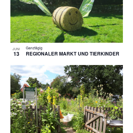
N
A
N
S
I
Ganztägig
JUNI
13
REGIONALER MARKT UND TIERKINDER
C
H
T
E
N
,