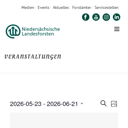
Medien
Events
Aktuelles
Forstämter
Servicestellen
VERANSTALTUNGEN
STARTSEITE
»
VERANSTALTUNGEN
2026-05-23
 - 
2026-06-21
V
V
Suche
Foto
E
Datum
E
R
auswählen.