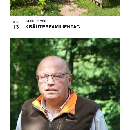
N
A
14:00
-
17:00
JUNI
13
KRÄUTERFAMILIENTAG
V
I
G
A
T
I
O
N