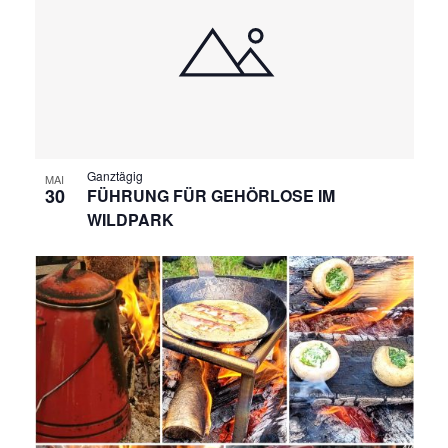
R
A
N
A
S
N
T
A
S
L
T
Ganztägig
MAI
T
30
FÜHRUNG FÜR GEHÖRLOSE IM
A
WILDPARK
U
N
L
G
T
A
N
U
S
N
I
C