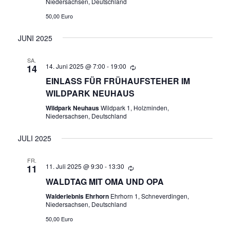
C
G
Niedersachsen, Deutschland
H
50,00 Euro
E
T
JUNI 2025
N
E
SA.
N
14. Juni 2025 @ 7:00
-
19:00
14
S
-
EINLASS FÜR FRÜHAUFSTEHER IM
U
WILDPARK NEUHAUS
N
Wildpark Neuhaus
Wildpark 1, Holzminden,
A
C
Niedersachsen, Deutschland
V
H
JULI 2025
I
E
G
FR.
11. Juli 2025 @ 9:30
-
13:30
11
A
U
WALDTAG MIT OMA UND OPA
T
Walderlebnis Ehrhorn
Ehrhorn 1, Schneverdingen,
N
Niedersachsen, Deutschland
I
50,00 Euro
O
D