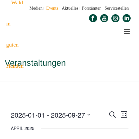
Medien
Events
Aktuelles
Forstämter
Servicestellen
Veranstaltungen
STARTSEITE
»
VERANSTALTUNGEN
2025-01-01
 - 
2025-09-27
V
V
Suche
Liste
E
Datum
E
APRIL 2025
wählen.
R