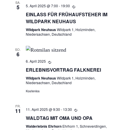
R
SA.
A
5. April 2025 @ 7:00
-
19:00
5
N
EINLASS FÜR FRÜHAUFSTEHER IM
A
WILDPARK NEUHAUS
S
N
Wildpark Neuhaus
Wildpark 1, Holzminden,
T
Niedersachsen, Deutschland
A
S
L
SO.
T
6
T
6. April 2025
A
U
ERLEBNISVORTRAG FALKNEREI
N
Wildpark Neuhaus
Wildpark 1, Holzminden,
L
Niedersachsen, Deutschland
G
Kostenlos
T
A
N
U
FR.
11. April 2025 @ 9:30
-
13:30
11
S
N
WALDTAG MIT OMA UND OPA
I
Walderlebnis Ehrhorn
Ehrhorn 1, Schneverdingen,