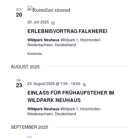
N
SO.
A
20
20. Juli 2025
N
ERLEBNISVORTRAG FALKNEREI
S
Wildpark Neuhaus
Wildpark 1, Holzminden,
Niedersachsen, Deutschland
I
Kostenlos
C
AUGUST 2025
H
SA.
23. August 2025 @ 7:00
-
19:00
23
T
EINLASS FÜR FRÜHAUFSTEHER IM
WILDPARK NEUHAUS
E
Wildpark Neuhaus
Wildpark 1, Holzminden,
Niedersachsen, Deutschland
N
SEPTEMBER 2025
,