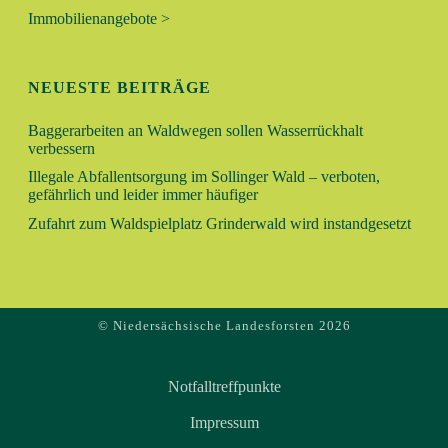
V
Immobilienangebote >
H
I
E
G
NEUESTE BEITRÄGE
A
U
T
Baggerarbeiten an Waldwegen sollen Wasserrückhalt
verbessern
N
I
Illegale Abfallentsorgung im Sollinger Wald – verboten,
O
gefährlich und leider immer häufiger
D
N
Zufahrt zum Waldspielplatz Grinderwald wird instandgesetzt
A
N
© Niedersächsische Landesforsten 2026
S
I
Notfalltreffpunkte
C
Impressum