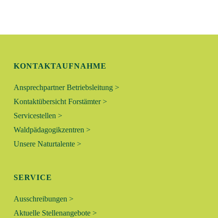
N
L
G
T
A
N
U
KONTAKTAUFNAHME
S
N
I
Ansprechpartner Betriebsleitung >
C
G
Kontaktübersicht Forstämter >
H
Servicestellen >
E
T
Waldpädagogikzentren >
N
E
Unsere Naturtalente >
N
S
-
SERVICE
U
N
Ausschreibungen >
A
C
Aktuelle Stellenangebote >