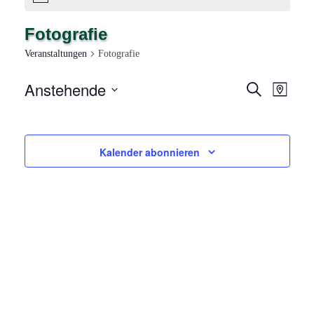
Fotografie
Veranstaltungen
Fotografie
Anstehende
V
V
Suche
Karte
E
Datum
E
auswählen.
R
R
A
Kalender abonnieren
N
A
S
N
T
A
S
L
T
T
A
U