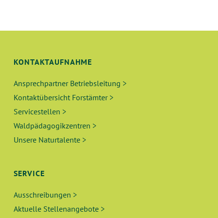
N
L
G
T
A
N
U
KONTAKTAUFNAHME
S
N
I
Ansprechpartner Betriebsleitung >
Kontaktübersicht Forstämter >
C
G
Servicestellen >
H
E
Waldpädagogikzentren >
T
Unsere Naturtalente >
N
E
N
S
SERVICE
-
U
N
Ausschreibungen >
A
C
Aktuelle Stellenangebote >