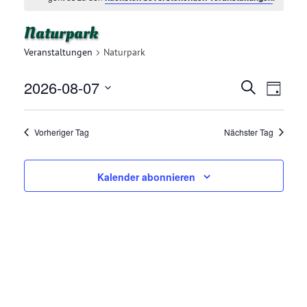
Naturpark
Veranstaltungen
Naturpark
2026-08-07
V
V
Suche
Tag
E
Datum
E
R
wählen.
Vorheriger Tag
Nächster Tag
R
A
N
A
Kalender abonnieren
S
N
T
A
S
L
T
T
A
U