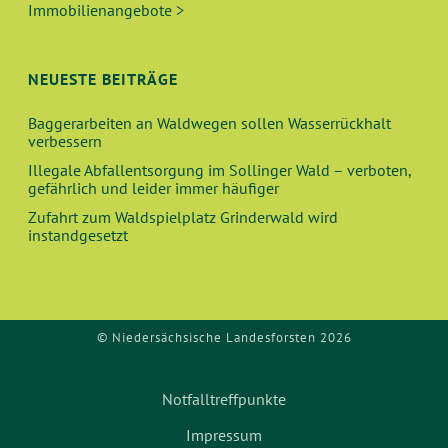
V
Immobilienangebote >
H
I
E
G
NEUESTE BEITRÄGE
A
U
Baggerarbeiten an Waldwegen sollen Wasserrückhalt
T
verbessern
N
I
Illegale Abfallentsorgung im Sollinger Wald – verboten,
O
gefährlich und leider immer häufiger
D
Zufahrt zum Waldspielplatz Grinderwald wird
N
instandgesetzt
A
N
S
© Niedersächsische Landesforsten 2026
I
Notfalltreffpunkte
C
Impressum