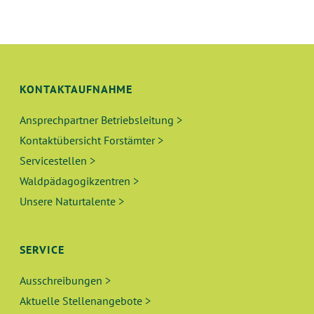
N
L
G
T
A
N
U
KONTAKTAUFNAHME
S
N
I
Ansprechpartner Betriebsleitung >
Kontaktübersicht Forstämter >
C
G
Servicestellen >
H
E
Waldpädagogikzentren >
T
Unsere Naturtalente >
N
E
N
S
SERVICE
-
U
N
Ausschreibungen >
A
C
Aktuelle Stellenangebote >