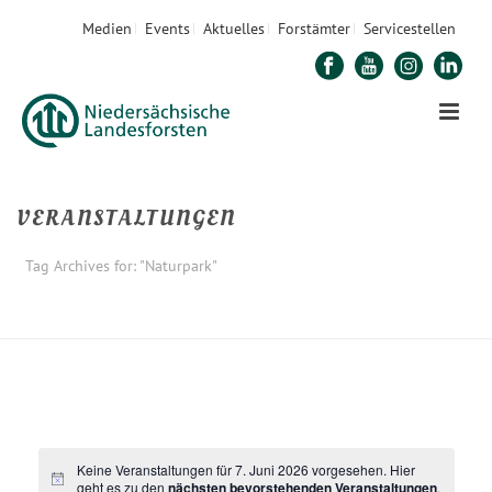
Medien
Events
Aktuelles
Forstämter
Servicestellen
VERANSTALTUNGEN
Tag Archives for: "Naturpark"
STARTSEITE
»
NATURPARK
Keine Veranstaltungen für 7. Juni 2026 vorgesehen. Hier
geht es zu den
nächsten bevorstehenden Veranstaltungen
.