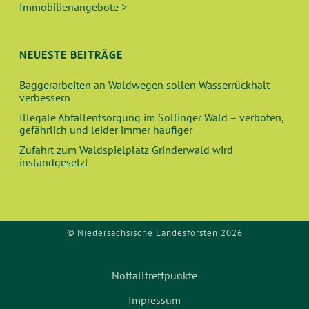
V
Immobilienangebote >
H
I
E
G
NEUESTE BEITRÄGE
A
U
Baggerarbeiten an Waldwegen sollen Wasserrückhalt
T
verbessern
N
I
Illegale Abfallentsorgung im Sollinger Wald – verboten,
O
gefährlich und leider immer häufiger
D
Zufahrt zum Waldspielplatz Grinderwald wird
N
instandgesetzt
A
N
S
© Niedersächsische Landesforsten 2026
I
Notfalltreffpunkte
C
Impressum