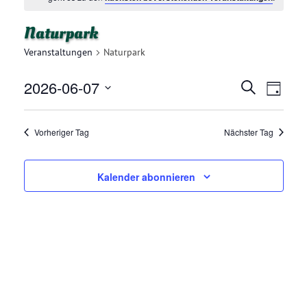
Naturpark
Veranstaltungen
Naturpark
2026-06-07
V
V
Suche
Tag
E
Datum
E
R
wählen.
Vorheriger Tag
Nächster Tag
R
A
N
A
Kalender abonnieren
S
N
T
A
S
L
T
T
A
U