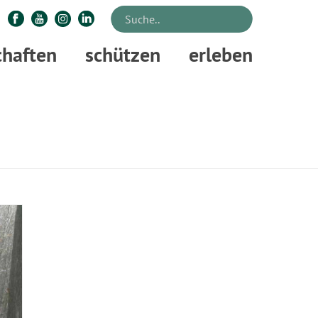
chaften
schützen
erleben
STARTSEITE
»
EICHE