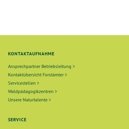
KONTAKTAUFNAHME
Ansprechpartner Betriebsleitung >
Kontaktübersicht Forstämter >
Servicestellen >
Waldpädagogikzentren >
Unsere Naturtalente >
SERVICE