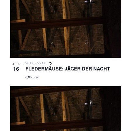
R
A
N
A
S
N
T
A
S
L
T
T
A
20:00
-
22:00
U
APR.
16
FLEDERMÄUSE: JÄGER DER NACHT
N
L
6,00 Euro
G
T
A
N
U
S
N
I
C