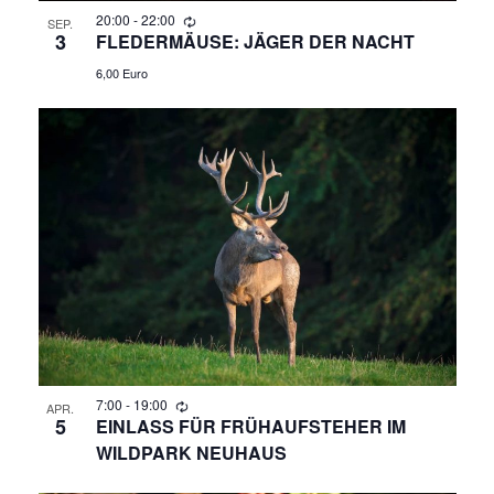
N
20:00
-
22:00
SEP.
A
3
FLEDERMÄUSE: JÄGER DER NACHT
6,00 Euro
N
S
I
C
H
T
E
7:00
-
19:00
APR.
N
5
EINLASS FÜR FRÜHAUFSTEHER IM
WILDPARK NEUHAUS
,