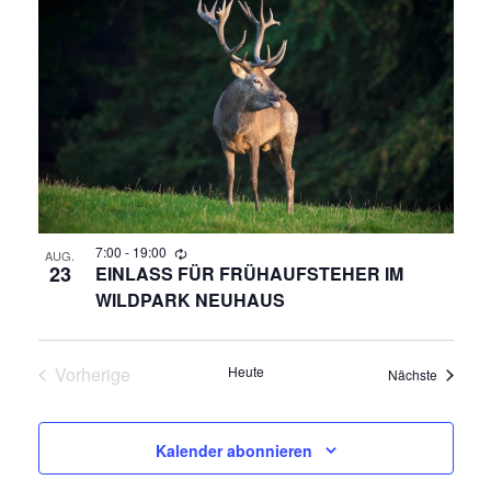
7:00
-
19:00
AUG.
23
EINLASS FÜR FRÜHAUFSTEHER IM
WILDPARK NEUHAUS
Vorherige
Heute
Veransta
Nächste
Veranstaltungen
Kalender abonnieren