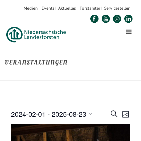
Medien
Events
Aktuelles
Forstämter
Servicestellen
VERANSTALTUNGEN
STARTSEITE
»
VERANSTALTUNGEN
2024-02-01
 - 
2025-08-23
V
V
Suche
Foto
E
Datum
E
R
auswählen.