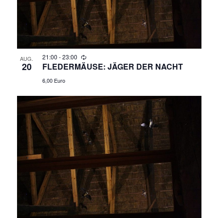
G
H
E
T
N
E
N
21:00
-
23:00
S
AUG.
20
FLEDERMÄUSE: JÄGER DER NACHT
-
U
6,00 Euro
N
A
C
V
H
I
E
G
A
U
T
N
I
O
D