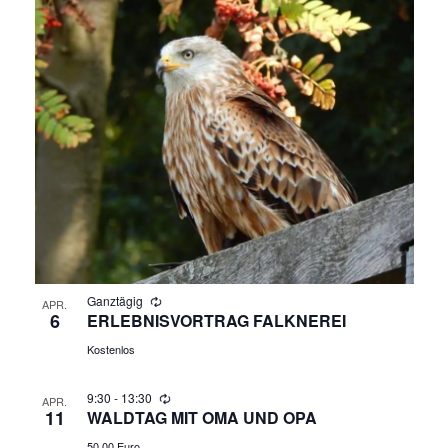
N
A
V
I
G
A
T
Ganztägig
APR.
6
ERLEBNISVORTRAG FALKNEREI
I
Kostenlos
O
9:30
-
13:30
APR.
N
11
WALDTAG MIT OMA UND OPA
50,00 Euro