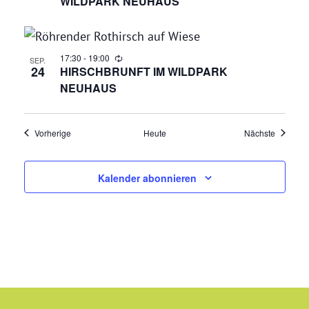
WILDPARK NEUHAUS
N
A
17:30
-
19:00
SEP.
24
HIRSCHBRUNFT IM WILDPARK
V
NEUHAUS
I
G
Veranstaltungen
Veransta
Vorherige
Heute
Nächste
A
Kalender abonnieren
T
I
O
N