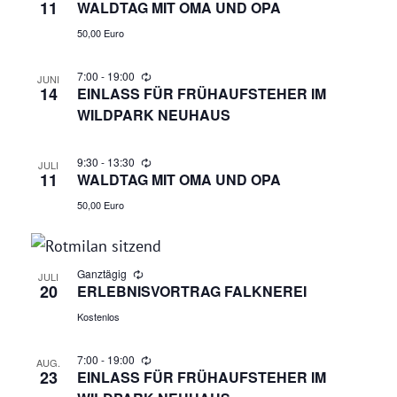
N
11
WALDTAG MIT OMA UND OPA
A
50,00 Euro
N
7:00
-
19:00
JUNI
14
EINLASS FÜR FRÜHAUFSTEHER IM
S
WILDPARK NEUHAUS
I
9:30
-
13:30
JULI
11
C
WALDTAG MIT OMA UND OPA
50,00 Euro
H
T
Ganztägig
JULI
20
ERLEBNISVORTRAG FALKNEREI
E
Kostenlos
N
7:00
-
19:00
AUG.
,
23
EINLASS FÜR FRÜHAUFSTEHER IM