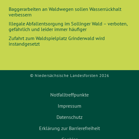
Baggerarbeiten an Waldwegen sollen Wasserrückhalt
verbessern
Illegale Abfallentsorgung im Sollinger Wald – verboten,
gefährlich und leider immer häufiger
Zufahrt zum Waldspielplatz Grinderwald wird
instandgesetzt
© Niedersächsische Landesforsten 2026
Notfalltreffpunkte
Impressum
Datenschutz
Erklärung zur Barrierefreiheit