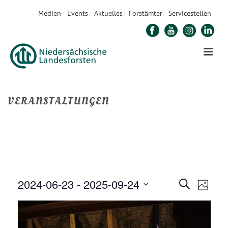
Medien
Events
Aktuelles
Forstämter
Servicestellen
VERANSTALTUNGEN
STARTSEITE
»
VERANSTALTUNGEN
2024-06-23
 - 
2025-09-24
V
V
Suche
Foto
E
Datum
E
R
auswählen.