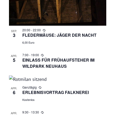
G
H
E
T
N
E
N
20:00
-
22:00
S
SEP.
3
FLEDERMÄUSE: JÄGER DER NACHT
-
U
6,00 Euro
N
A
C
7:00
-
19:00
APR.
5
EINLASS FÜR FRÜHAUFSTEHER IM
V
H
WILDPARK NEUHAUS
I
E
G
A
U
Ganztägig
APR.
6
ERLEBNISVORTRAG FALKNEREI
T
N
Kostenlos
I
O
D
9:30
-
13:30
APR.