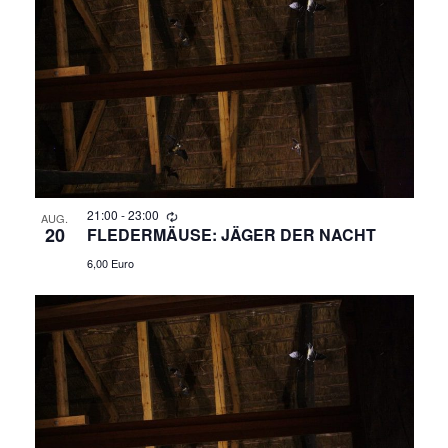
R
A
N
A
S
N
T
A
S
L
T
T
A
21:00
-
23:00
U
AUG.
20
FLEDERMÄUSE: JÄGER DER NACHT
N
L
6,00 Euro
G
T
A
N
U
S
N
I
C