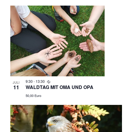
N
A
V
I
G
A
9:30
-
13:30
T
JULI
11
WALDTAG MIT OMA UND OPA
I
50,00 Euro
O
N