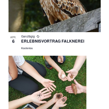
G
H
E
T
N
E
N
S
-
Ganztägig
APR.
U
6
ERLEBNISVORTRAG FALKNEREI
N
Kostenlos
A
C
V
H
I
E
G
A
U
T
N
I
O
D