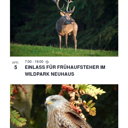
R
A
N
A
S
N
T
A
S
L
T
T
A
7:00
-
19:00
U
APR.
5
EINLASS FÜR FRÜHAUFSTEHER IM
N
WILDPARK NEUHAUS
L
G
T
A
N
U
S
N
I
C