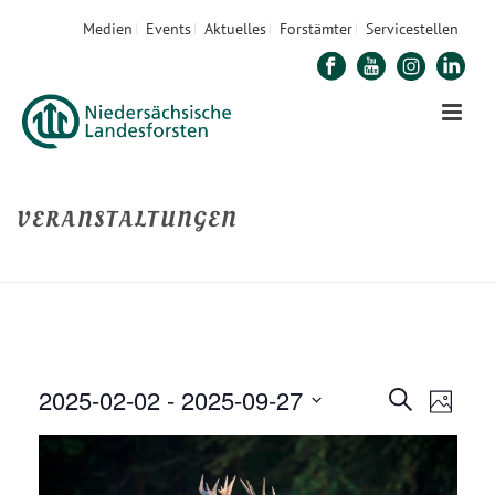
Medien
Events
Aktuelles
Forstämter
Servicestellen
VERANSTALTUNGEN
STARTSEITE
»
VERANSTALTUNGEN
2025-02-02
 - 
2025-09-27
V
V
Suche
Foto
E
Datum
E
R
auswählen.