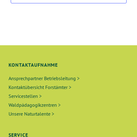
KONTAKTAUFNAHME
Ansprechpartner Betriebsleitung >
Kontaktübersicht Forstämter >
Servicestellen >
Waldpädagogikzentren >
Unsere Naturtalente >
SERVICE