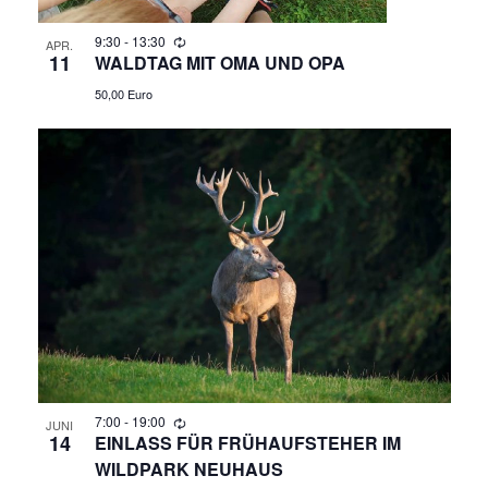
N
A
9:30
-
13:30
APR.
11
WALDTAG MIT OMA UND OPA
N
50,00 Euro
S
I
C
H
T
E
N
7:00
-
19:00
JUNI
14
EINLASS FÜR FRÜHAUFSTEHER IM
,
WILDPARK NEUHAUS