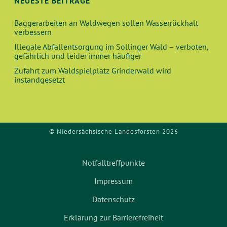
NEUESTE BEITRÄGE
Baggerarbeiten an Waldwegen sollen Wasserrückhalt
verbessern
Illegale Abfallentsorgung im Sollinger Wald – verboten,
gefährlich und leider immer häufiger
Zufahrt zum Waldspielplatz Grinderwald wird
instandgesetzt
© Niedersächsische Landesforsten 2026
Notfalltreffpunkte
Impressum
Datenschutz
Erklärung zur Barrierefreiheit