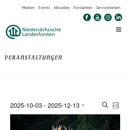
Medien
Events
Aktuelles
Forstämter
Servicestellen
VERANSTALTUNGEN
STARTSEITE
»
VERANSTALTUNGEN
2025-10-03
 - 
2025-12-13
V
V
Suche
Foto
E
Datum
E
R
auswählen.