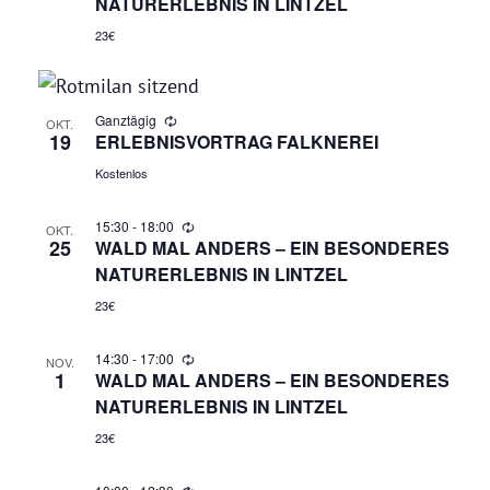
NATURERLEBNIS IN LINTZEL
N
A
23€
N
Ganztägig
S
OKT.
19
ERLEBNISVORTRAG FALKNEREI
I
Kostenlos
C
15:30
-
18:00
OKT.
25
WALD MAL ANDERS – EIN BESONDERES
H
NATURERLEBNIS IN LINTZEL
23€
T
14:30
-
17:00
E
NOV.
1
WALD MAL ANDERS – EIN BESONDERES
NATURERLEBNIS IN LINTZEL
N
23€
,