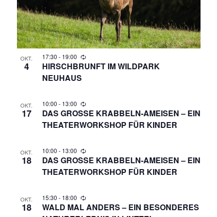
G
H
E
T
N
E
N
17:30
-
19:00
S
OKT.
4
HIRSCHBRUNFT IM WILDPARK
-
NEUHAUS
U
N
A
C
10:00
-
13:00
OKT.
17
DAS GROSSE KRABBELN-AMEISEN – EIN T
V
H
HEATERWORKSHOP FÜR KINDER
I
E
G
10:00
-
13:00
OKT.
18
A
DAS GROSSE KRABBELN-AMEISEN – EIN T
U
HEATERWORKSHOP FÜR KINDER
T
N
I
15:30
-
18:00
OKT.
O
18
WALD MAL ANDERS – EIN BESONDERES
D