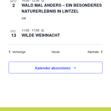
10:00
-
12:30
NOV.
N
2
WALD MAL ANDERS – EIN BESONDERES
NATURERLEBNIS IN LINTZEL
A
23€
V
11:00
-
17:00
DEZ.
13
WILDE WEIHNACHT
I
G
Veranstaltungen
Veransta
Vorherige
Heute
Nächste
A
Kalender abonnieren
T
I
O
N