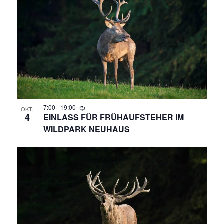
R
A
N
A
S
N
T
A
S
L
T
T
A
7:00
-
19:00
U
OKT.
4
EINLASS FÜR FRÜHAUFSTEHER IM
N
WILDPARK NEUHAUS
L
G
T
A
N
U
S
N
I
C