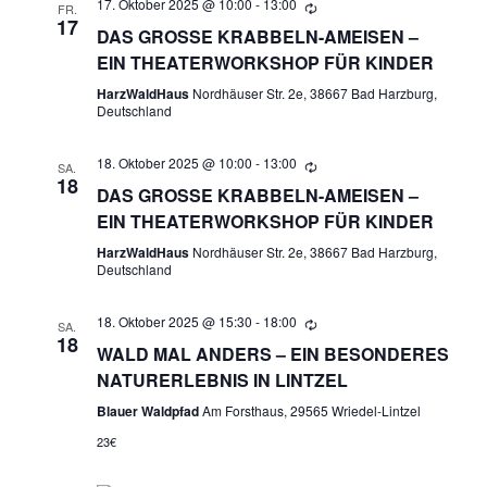
17. Oktober 2025 @ 10:00
-
13:00
R
FR.
A
17
DAS GROSSE KRABBELN-AMEISEN – E
N
A
IN THEATERWORKSHOP FÜR KINDER
S
HarzWaldHaus
Nordhäuser Str. 2e, 38667 Bad Harzburg,
N
Deutschland
T
A
S
18. Oktober 2025 @ 10:00
-
13:00
SA.
L
18
DAS GROSSE KRABBELN-AMEISEN – E
T
T
IN THEATERWORKSHOP FÜR KINDER
A
U
HarzWaldHaus
Nordhäuser Str. 2e, 38667 Bad Harzburg,
Deutschland
N
L
G
18. Oktober 2025 @ 15:30
-
18:00
SA.
18
T
A
WALD MAL ANDERS – EIN BESONDERES
NATURERLEBNIS IN LINTZEL
N
U
Blauer Waldpfad
Am Forsthaus, 29565 Wriedel-Lintzel
S
N
23€
I