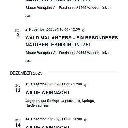
N
Blauer Waldpfad
Am Forsthaus, 29565 Wriedel-Lintzel
A
23€
N
2. November 2025 @ 10:00
-
12:30
SO.
2
S
WALD MAL ANDERS – EIN BESONDERES
NATURERLEBNIS IN LINTZEL
I
Blauer Waldpfad
Am Forsthaus, 29565 Wriedel-Lintzel
C
23€
H
DEZEMBER 2025
13. Dezember 2025 @ 11:00
-
17:00
T
SA.
13
WILDE WEIHNACHT
E
Jagdschloss Springe
Jagdschloss, Springe,
Niedersachsen
N
14. Dezember 2025 @ 11:00
-
16:00
SO.
,
14
WILDE WEIHNACHT