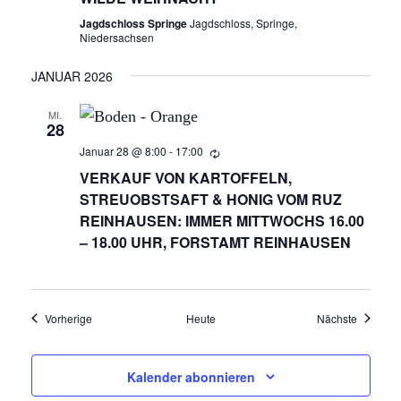
Jagdschloss Springe
Jagdschloss, Springe,
N
Niedersachsen
A
JANUAR 2026
V
MI.
28
I
Januar 28 @ 8:00
-
17:00
VERKAUF VON KARTOFFELN,
G
STREUOBSTSAFT & HONIG VOM RUZ
REINHAUSEN: IMMER MITTWOCHS 16.00
A
– 18.00 UHR, FORSTAMT REINHAUSEN
T
I
Veranstaltungen
Veransta
Vorherige
Heute
Nächste
O
Kalender abonnieren
N