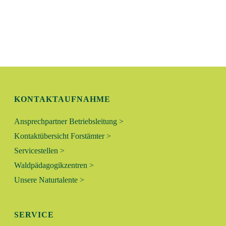
KONTAKTAUFNAHME
Ansprechpartner Betriebsleitung >
Kontaktübersicht Forstämter >
Servicestellen >
Waldpädagogikzentren >
Unsere Naturtalente >
SERVICE