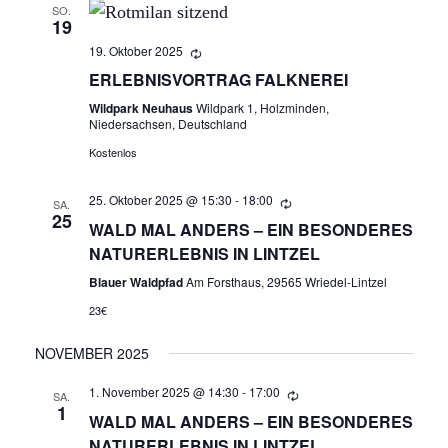
C
G
SO.
19
H
E
19. Oktober 2025
T
ERLEBNISVORTRAG FALKNEREI
N
E
Wildpark Neuhaus
Wildpark 1, Holzminden,
N
Niedersachsen, Deutschland
S
-
Kostenlos
U
N
25. Oktober 2025 @ 15:30
-
18:00
SA.
A
25
C
WALD MAL ANDERS – EIN BESONDERES
V
NATURERLEBNIS IN LINTZEL
H
I
Blauer Waldpfad
Am Forsthaus, 29565 Wriedel-Lintzel
E
G
23€
A
U
NOVEMBER 2025
T
1. November 2025 @ 14:30
-
17:00
N
SA.
I
1
WALD MAL ANDERS – EIN BESONDERES
O
D
NATURERLEBNIS IN LINTZEL