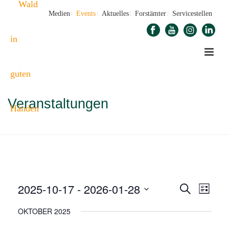
Medien
Events
Aktuelles
Forstämter
Servicestellen
Veranstaltungen
STARTSEITE
»
VERANSTALTUNGEN
2025-10-17
 - 
2026-01-28
V
V
Suche
Liste
E
Datum
E
OKTOBER 2025
wählen.
R