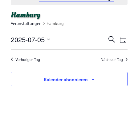
Hamburg
Veranstaltungen
Hamburg
2025-07-05
V
V
Suche
Tag
E
Datum
E
R
wählen.
Vorheriger Tag
Nächster Tag
R
A
N
A
Kalender abonnieren
S
N
T
A
S
L
T
T
A
U