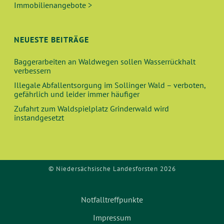
V
Immobilienangebote >
H
I
E
G
NEUESTE BEITRÄGE
A
U
Baggerarbeiten an Waldwegen sollen Wasserrückhalt
T
verbessern
N
I
Illegale Abfallentsorgung im Sollinger Wald – verboten,
O
gefährlich und leider immer häufiger
D
Zufahrt zum Waldspielplatz Grinderwald wird
N
instandgesetzt
A
N
S
© Niedersächsische Landesforsten 2026
I
Notfalltreffpunkte
C
Impressum