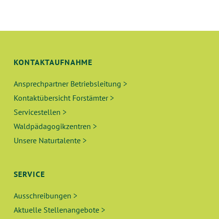
N
L
G
T
A
N
U
KONTAKTAUFNAHME
S
N
I
Ansprechpartner Betriebsleitung >
Kontaktübersicht Forstämter >
C
G
Servicestellen >
H
E
Waldpädagogikzentren >
T
Unsere Naturtalente >
N
E
N
S
SERVICE
-
U
N
Ausschreibungen >
A
C
Aktuelle Stellenangebote >