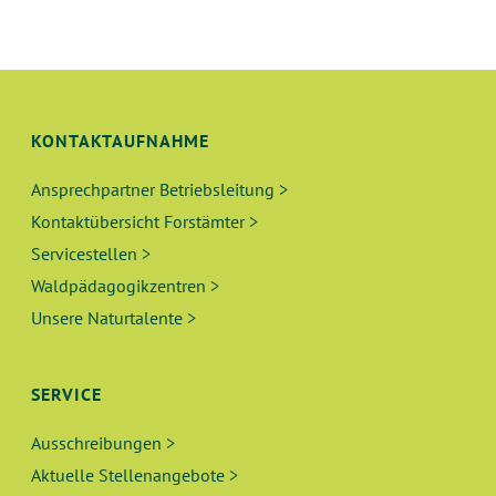
U
S
N
I
C
G
H
KONTAKTAUFNAHME
E
T
Ansprechpartner Betriebsleitung >
N
E
Kontaktübersicht Forstämter >
N
S
Servicestellen >
-
Waldpädagogikzentren >
U
N
Unsere Naturtalente >
A
C
V
H
SERVICE
I
E
G
Ausschreibungen >
A
Aktuelle Stellenangebote >