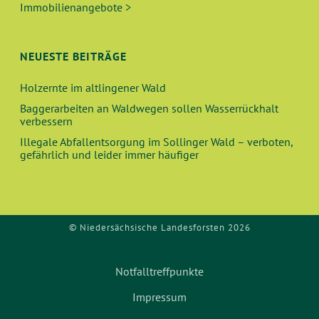
U
T
Immobilienangebote >
N
I
O
D
NEUESTE BEITRÄGE
N
A
Holzernte im altlingener Wald
Baggerarbeiten an Waldwegen sollen Wasserrückhalt
N
verbessern
Illegale Abfallentsorgung im Sollinger Wald – verboten,
S
gefährlich und leider immer häufiger
I
C
© Niedersächsische Landesforsten 2026
H
Notfalltreffpunkte
T
Impressum
E