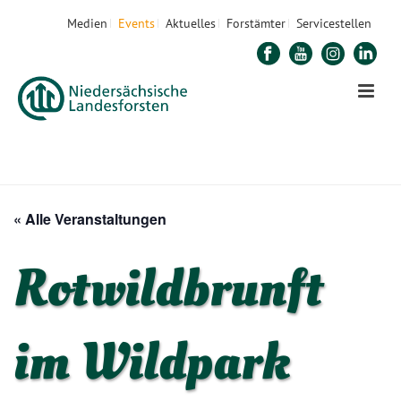
Medien
Events
Aktuelles
Forstämter
Servicestellen
STARTSEITE
»
VERANSTALTUNGEN
»
ROTWILDBRUNFT IM WILDPARK NEUHAUS
« Alle Veranstaltungen
Rotwildbrunft
im Wildpark