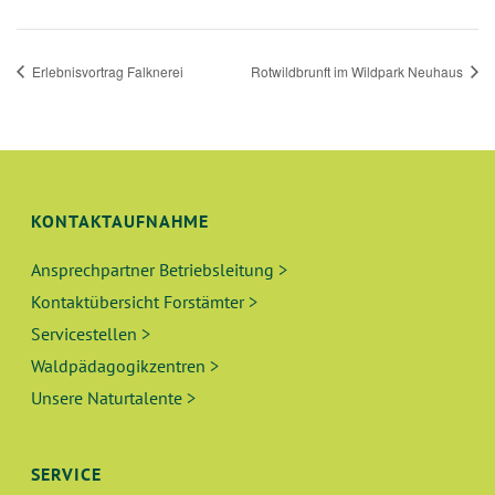
Erlebnisvortrag Falknerei
Rotwildbrunft im Wildpark Neuhaus
KONTAKTAUFNAHME
Ansprechpartner Betriebsleitung >
Kontaktübersicht Forstämter >
Servicestellen >
Waldpädagogikzentren >
Unsere Naturtalente >
SERVICE