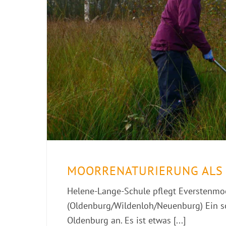
MOORRENATURIERUNG ALS
Helene-Lange-Schule pflegt Everstenmo
(Oldenburg/Wildenloh/Neuenburg) Ein so
Oldenburg an. Es ist etwas [...]