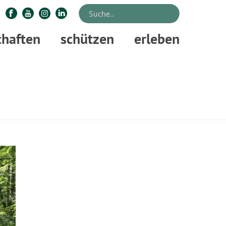
chaften
schützen
erleben
STARTSEITE
»
FÖRSTEREI OLDENBURG