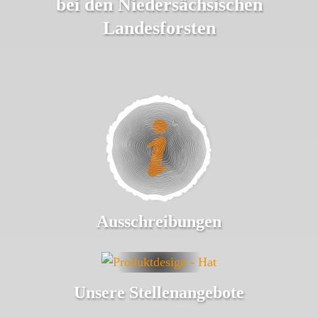
bei den Niedersächsischen
Landesforsten
Ausschreibungen
Unsere Stellenangebote