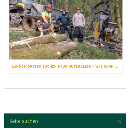
LANDESFORSTEN SUCHEN NEUE NUTZHÖLZER – WAS KANN DER BAUM DES JAHRES?