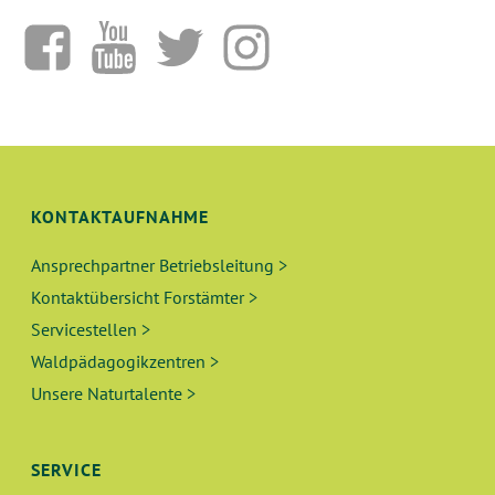
KONTAKTAUFNAHME
Ansprechpartner Betriebsleitung >
Kontaktübersicht Forstämter >
Servicestellen >
Waldpädagogikzentren >
Unsere Naturtalente >
SERVICE