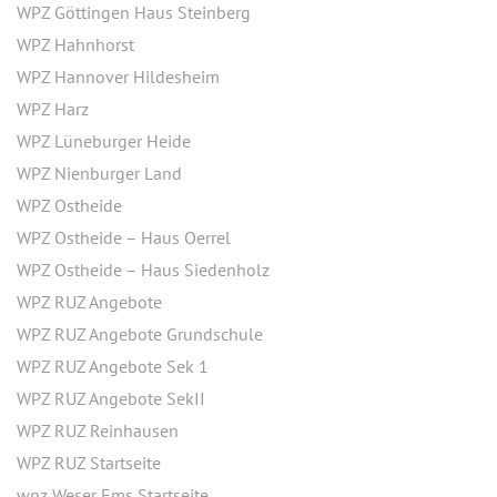
WPZ Göttingen Haus Steinberg
WPZ Hahnhorst
WPZ Hannover Hildesheim
WPZ Harz
WPZ Lüneburger Heide
WPZ Nienburger Land
WPZ Ostheide
WPZ Ostheide – Haus Oerrel
WPZ Ostheide – Haus Siedenholz
WPZ RUZ Angebote
WPZ RUZ Angebote Grundschule
WPZ RUZ Angebote Sek 1
WPZ RUZ Angebote SekII
WPZ RUZ Reinhausen
WPZ RUZ Startseite
wpz Weser Ems Startseite