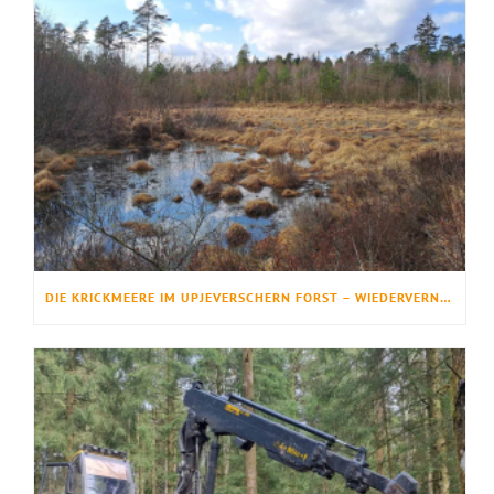
DIE KRICKMEERE IM UPJEVERSCHERN FORST – WIEDERVERNÄSSUNG FÜR NATUR UND MENSCH