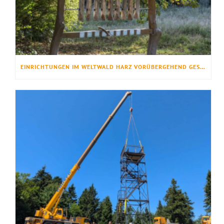
EINRICHTUNGEN IM WELTWALD HARZ VORÜBERGEHEND GESPERRT