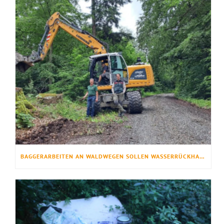
BAGGERARBEITEN AN WALDWEGEN SOLLEN WASSERRÜCKHALT VERBESSERN