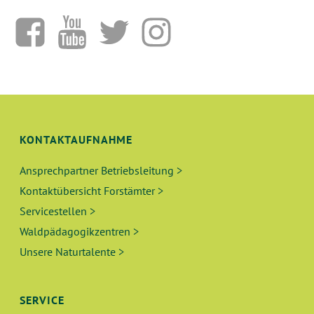
KONTAKTAUFNAHME
Ansprechpartner Betriebsleitung >
Kontaktübersicht Forstämter >
Servicestellen >
Waldpädagogikzentren >
Unsere Naturtalente >
SERVICE