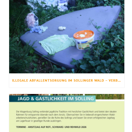
ILLEGALE ABFALLENTSORGUNG IM SOLLINGER WALD – VERBOTEN, GEFÄHRLICH UND LEIDER IMMER HÄUFIGER