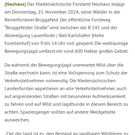
(Neuhaus)
Das Niedersächsische Forstamt Neuhaus bejagt
am Donnerstag, 21. November 2024, seine Wälder in der
Revierförsterei Brüggefeld. Der öffentliche Forstweg
“Brüggefelder Straße“ wird zwischen der B 241 und der
Abzweigung Lauenförde / Bad Karlshafen (Höhe
Forellenhof) von 9 bis 14 Uhr voll gesperrt. Die weiträumige
Bewegungsjagd umfasst ein rund 600 Hektar großes Gebiet.
Da während der Bewegungsjagd unerwartet Wild über die
Straße wechseln kann, ist eine Vollsperrung zum Schutz der
Verkehrsteilnehmer notwendig. Die Niedersächsischen
Landesforsten appellieren an alle Verkehrsteilnehmer, auch
auf angrenzenden Straßen mit besonderer Aufmerksamkeit
zu fahren und auf Wild und Jagdhunde in diesem Bereich zu
achten. Spaziergänger sollten auf andere Waldgebiete
ausweichen.
„Ziel der Jagd ist es, den Bestand an jagdbaren Wildtieren zu