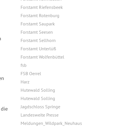
Forstamt Riefensbeek
Forstamt Rotenburg
Forstamt Saupark
Forstamt Seesen
n
Forstamt Sellhorn
Forstamt Unterlüß
Forstamt Wolfenbüttel
fsb
FSB Oerrel
en
Harz
Hutewald Solling
Hutewald Solling
Jagdschloss Springe
 die
Landesweite Presse
Meldungen_Wildpark_Neuhaus