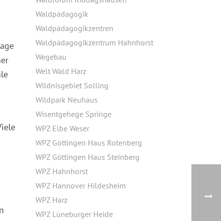
Waldpädagogik
Waldpädagogikzentren
Waldpädagogikzentrum Hahnhorst
lage
Wegebau
ner
Welt Wald Harz
le
Wildnisgebiet Solling
Wildpark Neuhaus
Wisentgehege Springe
iele
WPZ Elbe Weser
WPZ Göttingen Haus Rotenberg
WPZ Göttingen Haus Steinberg
WPZ Hahnhorst
WPZ Hannover Hildesheim
WPZ Harz
n
WPZ Lüneburger Heide