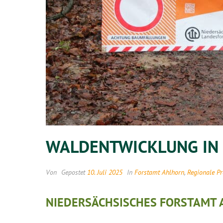
WALDENTWICKLUNG IN
Von
Gepostet
10. Juli 2025
In
Forstamt Ahlhorn
,
Regionale Pr
NIEDERSÄCHSISCHES FORSTAMT 