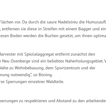
e Flächen vor. Da durch die saure Nadelstreu die Humusauf
t, entfernen sie diese in Streifen mit einem Bagger und ei
diesen Boden werden die Buchen gesetzt, um ihnen optima
Harvester mit Spezialaggregat entfernt zunächst den
ie Neu Osenberge sind ein beliebtes Naherholungsgebiet. V
e Nähe zu Wohnbebauung, dem Sportzentrum und der
anung notwendig“, so Böning.
ise Sperrungen einzelner Waldteile.
Sperrungen zu respektieren und Abstand zu den arbeitende