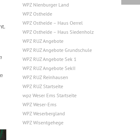
WPZ Nienburger Land
WPZ Ostheide
WPZ Ostheide – Haus Oerrel
nt.
WPZ Ostheide – Haus Siedenholz
WPZ RUZ Angebote
WPZ RUZ Angebote Grundschule
m
WPZ RUZ Angebote Sek 1
WPZ RUZ Angebote SekII
en
WPZ RUZ Reinhausen
WPZ RUZ Startseite
wpz Weser Ems Startseite
WPZ Weser-Ems
WPZ Weserbergland
WPZ Wisentgehege