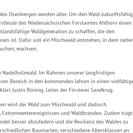
 Neu Osenbergen werden älter. Um den Wald zukunftsfähig
orstleute des Niedersächsischen Forstamtes Ahlhorn einen
rstandsfähige Waldgeneration zu schaffen, die den
n ist. Dafür soll ein Mischwald entstehen, in dem nebe
Buchen, wachsen.
n Nadelholzwald. Im Rahmen unserer langfristigen
sen Bereich in den kommenden Jahren in einen vielfältig
lärt Justin Böning, Leiter der Försterei Sandkrug.
men wird der Wald zum Mischwald und dadurch
, Extremwetterereignissen und Waldbränden. Zudem trägt
ndel besser abzufedern und die Resilienz des Waldes zu
erschiedlichen Baumarten, verschiedene Altersklassen an