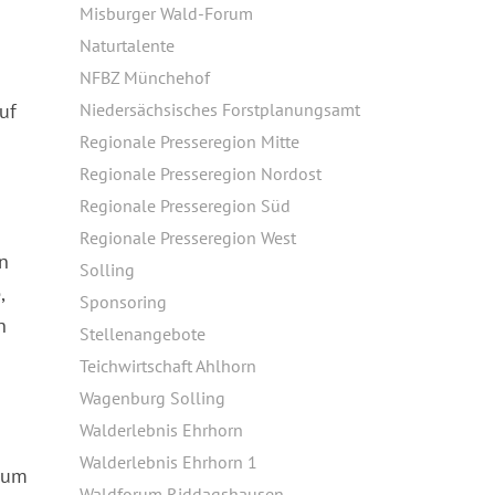
Misburger Wald-Forum
Naturtalente
NFBZ Münchehof
uf
Niedersächsisches Forstplanungsamt
Regionale Presseregion Mitte
Regionale Presseregion Nordost
Regionale Presseregion Süd
Regionale Presseregion West
n
Solling
,
Sponsoring
n
Stellenangebote
Teichwirtschaft Ahlhorn
Wagenburg Solling
Walderlebnis Ehrhorn
Walderlebnis Ehrhorn 1
, um
Waldforum Riddagshausen