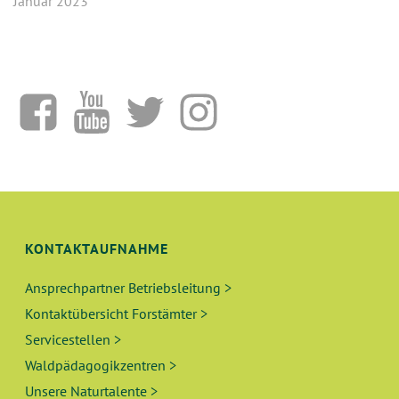
Januar 2023
KONTAKTAUFNAHME
Ansprechpartner Betriebsleitung >
Kontaktübersicht Forstämter >
Servicestellen >
Waldpädagogikzentren >
Unsere Naturtalente >