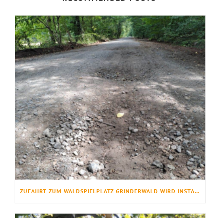
ZUFAHRT ZUM WALDSPIELPLATZ GRINDERWALD WIRD INSTANDGESETZT