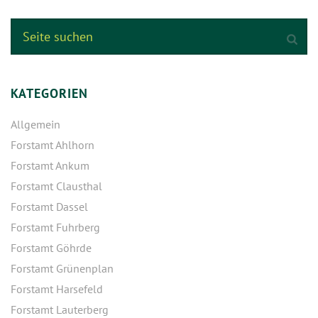
KATEGORIEN
Allgemein
Forstamt Ahlhorn
Forstamt Ankum
Forstamt Clausthal
Forstamt Dassel
Forstamt Fuhrberg
Forstamt Göhrde
Forstamt Grünenplan
Forstamt Harsefeld
Forstamt Lauterberg