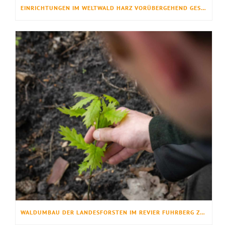
EINRICHTUNGEN IM WELTWALD HARZ VORÜBERGEHEND GESPERRT
WALDUMBAU DER LANDESFORSTEN IM REVIER FUHRBERG ZEIGT ERFOLG