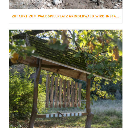
ZUFAHRT ZUM WALDSPIELPLATZ GRINDERWALD WIRD INSTANDGESETZT