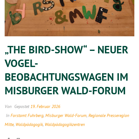
„THE BIRD-SHOW“ – NEUER
VOGEL-
BEOBACHTUNGSWAGEN IM
MISBURGER WALD-FORUM
Von
Gepostet
19. Februar 2026
In
Forstamt Fuhrberg
,
Misburger Wald-Forum
,
Regionale Presseregion
Mitte
,
Waldpädagogik
,
Waldpädagogikzentren