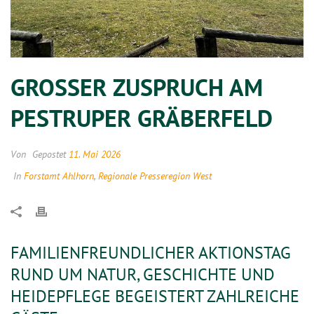
GROSSER ZUSPRUCH AM P
ESTRUPER GRÄBERFELD
Von
Gepostet
11. Mai 2026
In
Forstamt Ahlhorn
,
Regionale Presseregion West
FAMILIENFREUNDLICHER AKTIONSTAG
RUND UM NATUR, GESCHICHTE UND
HEIDEPFLEGE BEGEISTERT ZAHLREICHE