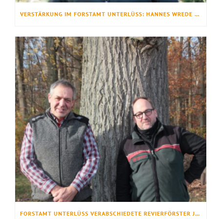
VERSTÄRKUNG IM FORSTAMT UNTERLÜSS: HANNES WREDE STARTET ALS FÖRSTER
FORSTAMT UNTERLÜSS VERABSCHIEDETE REVIERFÖRSTER JÜRGEN MARKS IN DEN RUHESTAND