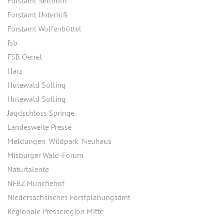
Forstamt Sellhorn
Forstamt Unterlüß
Forstamt Wolfenbüttel
fsb
FSB Oerrel
Harz
Hutewald Solling
Hutewald Solling
Jagdschloss Springe
Landesweite Presse
Meldungen_Wildpark_Neuhaus
Misburger Wald-Forum
Naturtalente
NFBZ Münchehof
Niedersächsisches Forstplanungsamt
Regionale Presseregion Mitte