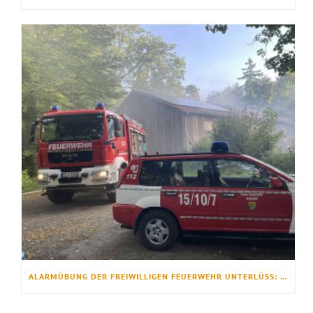
ALARMÜBUNG DER FREIWILLIGEN FEUERWEHR UNTERLÜSS: BRAND IN MASCHINENHALLE DES FORSTAMTES