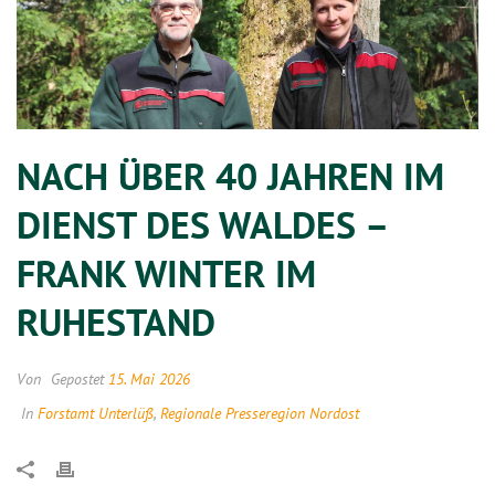
NACH ÜBER 40 JAHREN IM
DIENST DES WALDES –
FRANK WINTER IM
RUHESTAND
Von
Gepostet
15. Mai 2026
In
Forstamt Unterlüß
,
Regionale Presseregion Nordost