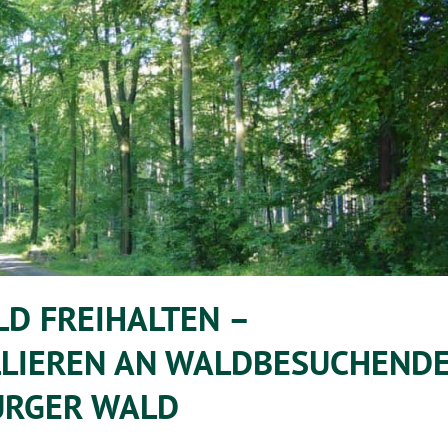
D FREIHALTEN –
LLIEREN AN WALDBESUCHEND
URGER WALD