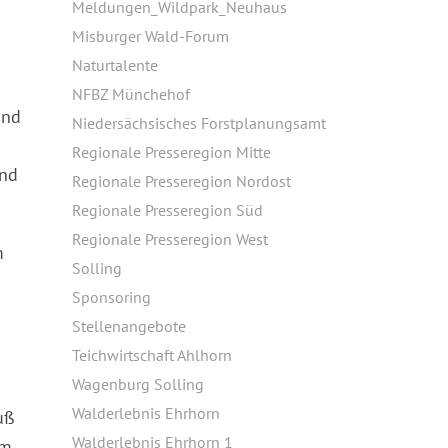
Meldungen_Wildpark_Neuhaus
Misburger Wald-Forum
Naturtalente
NFBZ Münchehof
und
Niedersächsisches Forstplanungsamt
Regionale Presseregion Mitte
ind
Regionale Presseregion Nordost
Regionale Presseregion Süd
Regionale Presseregion West
m
Solling
Sponsoring
Stellenangebote
Teichwirtschaft Ahlhorn
Wagenburg Solling
Walderlebnis Ehrhorn
uß
Walderlebnis Ehrhorn 1
im