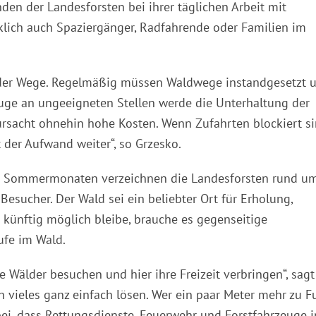
nden der Landesforsten bei ihrer täglichen Arbeit mit
lich auch Spaziergänger, Radfahrende oder Familien im
 der Wege. Regelmäßig müssen Waldwege instandgesetzt 
uge an ungeeigneten Stellen werde die Unterhaltung der
ursacht ohnehin hohe Kosten. Wenn Zufahrten blockiert s
 der Aufwand weiter“, so Grzesko.
n Sommermonaten verzeichnen die Landesforsten rund u
esucher. Der Wald sei ein beliebter Ort für Erholung,
künftig möglich bleibe, brauche es gegenseitige
ufe im Wald.
e Wälder besuchen und hier ihre Freizeit verbringen“, sagt
ch vieles ganz einfach lösen. Wer ein paar Meter mehr zu F
abei, dass Rettungsdienste, Feuerwehr und Forstfahrzeuge 