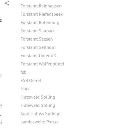
Forstamt Reinhausen
Forstamt Riefensbeek
nd
Forstamt Rotenburg
Forstamt Saupark
Forstamt Seesen
Forstamt Sellhorn
Forstamt Unterlüß
Forstamt Wolfenbüttel
fsb
r
FSB Oerrel
Harz
Hutewald Solling
Hutewald Solling
f
Jagdschloss Springe
.
Landesweite Presse
i