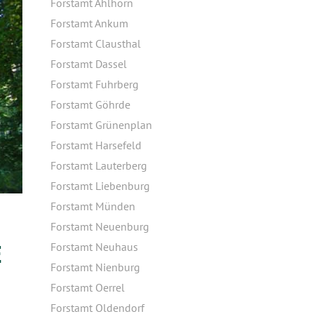
Forstamt Ahlhorn
Forstamt Ankum
Forstamt Clausthal
Forstamt Dassel
Forstamt Fuhrberg
Forstamt Göhrde
Forstamt Grünenplan
Forstamt Harsefeld
Forstamt Lauterberg
Forstamt Liebenburg
Forstamt Münden
Forstamt Neuenburg
E
Forstamt Neuhaus
Forstamt Nienburg
Forstamt Oerrel
Forstamt Oldendorf