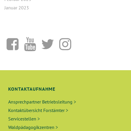
Januar 2023
KONTAKTAUFNAHME
Ansprechpartner Betriebsleitung >
Kontaktübersicht Forstämter >
Servicestellen >
Waldpädagogikzentren >