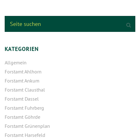
KATEGORIEN
Allgemein
Forstamt Ahlhorn
Forstamt Ankum
Forstamt Clausthal
Forstamt Dassel
Forstamt Fuhrberg
Forstamt Göhrde
Forstamt Grünenplan
Forstamt Harsefeld