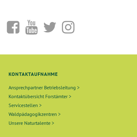
KONTAKTAUFNAHME
Ansprechpartner Betriebsleitung >
Kontaktübersicht Forstämter >
Servicestellen >
Waldpädagogikzentren >
Unsere Naturtalente >