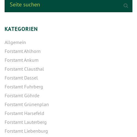
KATEGORIEN
Allgemein
Forstamt Ahlhorn
Forstamt Ankum
Forstamt Clausthal
Forstamt Dassel
Forstamt Fuhrberg
Forstamt Göhrde
Forstamt Grünenplan
Forstamt Harsefeld
Forstamt Lauterberg
Forstamt Liebenburg