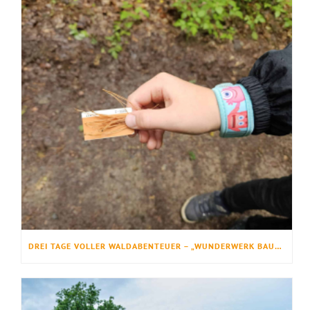
DREI TAGE VOLLER WALDABENTEUER – „WUNDERWERK BAUM“ BEGEISTERT FERIENKINDER IM WALDERLEBNIS EHRHORN