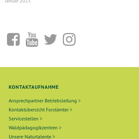
Januar 2023
KONTAKTAUFNAHME
Ansprechpartner Betriebsleitung >
Kontaktübersicht Forstämter >
Servicestellen >
Waldpädagogikzentren >
Unsere Naturtalente >