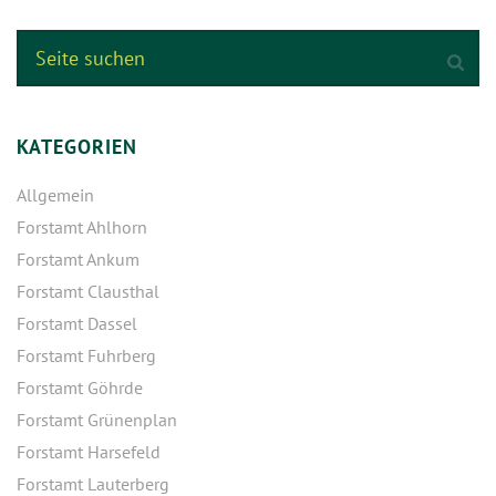
KATEGORIEN
Allgemein
Forstamt Ahlhorn
Forstamt Ankum
Forstamt Clausthal
Forstamt Dassel
Forstamt Fuhrberg
Forstamt Göhrde
Forstamt Grünenplan
Forstamt Harsefeld
Forstamt Lauterberg