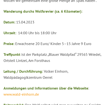
wollen wir gemeinsam eine große Menge an Spaß haben“.
Wanderung durchs Wolfsrevier (ca. 6 Kilometer):
Datum:
15.04.2023
Uhrzeit:
14:00 Uhr bis 18:00 Uhr
Preise:
Erwachsene 20 Euro/ Kinder 5–15 Jahre 9 Euro
Treffpunkt
ist der Parkplatz „Blauer Waldpfad“ 29565 Wriedel,
Ortsteil Lintzel, Am Forsthaus
Leitung / Durchführung:
Volker Einhorn,
Waldpädagogikzentrum Oerrel
Anmeldungen und Informationen über die Webseite
:
www.wald-einhorn.de
Beitragsbild:
Den Wolf selbst wird man nur selten zu Gesicht