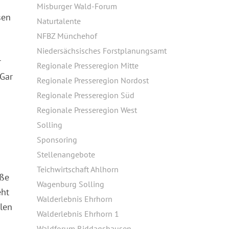
Misburger Wald-Forum
sen
Naturtalente
NFBZ Münchehof
Niedersächsisches Forstplanungsamt
r
Regionale Presseregion Mitte
 Gar
Regionale Presseregion Nordost
Regionale Presseregion Süd
Regionale Presseregion West
Solling
Sponsoring
Stellenangebote
Teichwirtschaft Ahlhorn
aße
Wagenburg Solling
eht
Walderlebnis Ehrhorn
llen
Walderlebnis Ehrhorn 1
Waldforum Riddagshausen