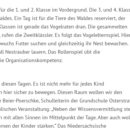
ür die 1. und 2. Klasse im Vordergrund. Die 3. und 4. Klas
es. Ein Tag ist für die Tiere des Waldes reserviert, der
 Klassen ist gerade das Vogelraten dran. Die gesammelten
ufen die Zweitklässler. Es folgt das Vogelelternspiel. Hie
hwuchs Futter suchen und gleichzeitig ihr Nest bewachen.
all Nesträuber lauern. Das Rollenspiel übt die
die Organisationskompetenz.
 diesen Tagen. Es ist nicht mehr für jedes Kind
ch hier sicher zu bewegen. Diesen Raum wollen wir den
 Beier-Poerschke, Schulleiterin der Grundschule Osterstr
ulischen Veranstaltung: „Neben der Wissensvermittlung st
n mit allen Sinnen im Mittelpunkt der Tage. Aber auch wo
rnen der Kinder stärken.“ Das Niedersächsische