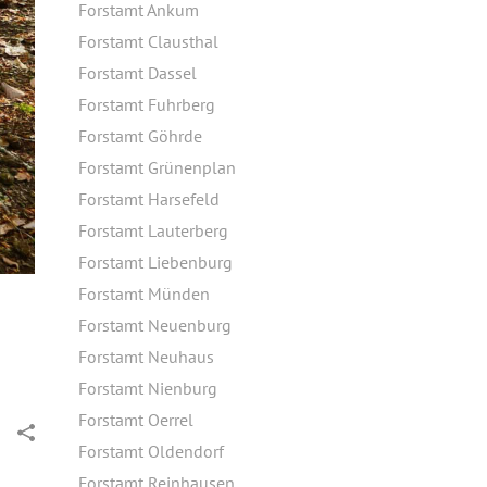
Forstamt Ankum
Forstamt Clausthal
Forstamt Dassel
Forstamt Fuhrberg
Forstamt Göhrde
Forstamt Grünenplan
Forstamt Harsefeld
Forstamt Lauterberg
Forstamt Liebenburg
Forstamt Münden
Forstamt Neuenburg
Forstamt Neuhaus
Forstamt Nienburg
Forstamt Oerrel
Forstamt Oldendorf
Forstamt Reinhausen