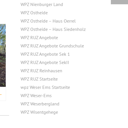
WPZ Nienburger Land
WPZ Ostheide
WPZ Ostheide – Haus Oerrel
WPZ Ostheide – Haus Siedenholz
WPZ RUZ Angebote
WPZ RUZ Angebote Grundschule
WPZ RUZ Angebote Sek 1
WPZ RUZ Angebote SekII
WPZ RUZ Reinhausen
WPZ RUZ Startseite
wpz Weser Ems Startseite
I WIEFELSTEDE WIRD NATURNÄHER
WPZ Weser-Ems
WPZ Weserbergland
WPZ Wisentgehege