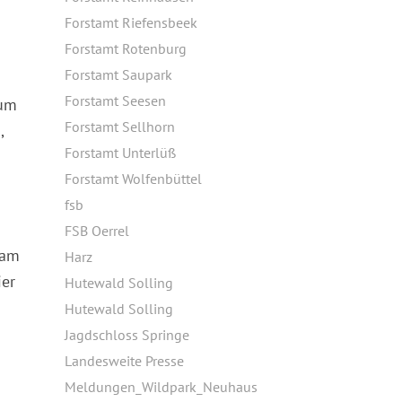
Forstamt Riefensbeek
Forstamt Rotenburg
Forstamt Saupark
Forstamt Seesen
rum
Forstamt Sellhorn
,
Forstamt Unterlüß
Forstamt Wolfenbüttel
fsb
FSB Oerrel
sam
Harz
ier
Hutewald Solling
Hutewald Solling
Jagdschloss Springe
Landesweite Presse
Meldungen_Wildpark_Neuhaus