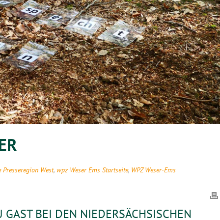
ER
e Presseregion West
,
wpz Weser Ems Startseite
,
WPZ Weser-Ems
GAST BEI DEN NIEDERSÄCHSISCHEN L