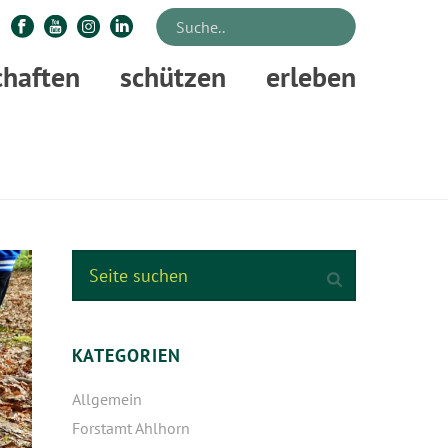
chaften
schützen
erleben
STARTSEITE
»
EIN WALD VOLLER KINDER
KATEGORIEN
Allgemein
Forstamt Ahlhorn