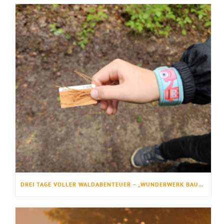
DREI TAGE VOLLER WALDABENTEUER – „WUNDERWERK BAUM“ BEGEISTERT FERIENKINDER IM WALDERLEBNIS EHRHORN