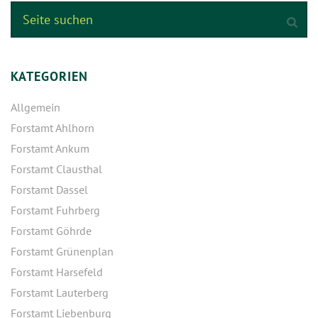
KATEGORIEN
Allgemein
Forstamt Ahlhorn
Forstamt Ankum
Forstamt Clausthal
Forstamt Dassel
Forstamt Fuhrberg
Forstamt Göhrde
Forstamt Grünenplan
Forstamt Harsefeld
Forstamt Lauterberg
Forstamt Liebenburg