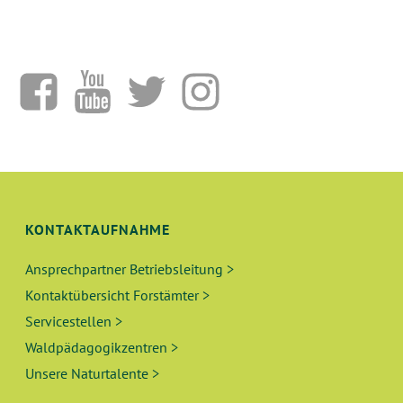
KONTAKTAUFNAHME
Ansprechpartner Betriebsleitung >
Kontaktübersicht Forstämter >
Servicestellen >
Waldpädagogikzentren >
Unsere Naturtalente >