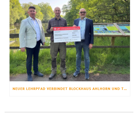
NEUER LEHRPFAD VERBINDET BLOCKHAUS AHLHORN UND TEICHWIRTSCHAFT AHLHORN