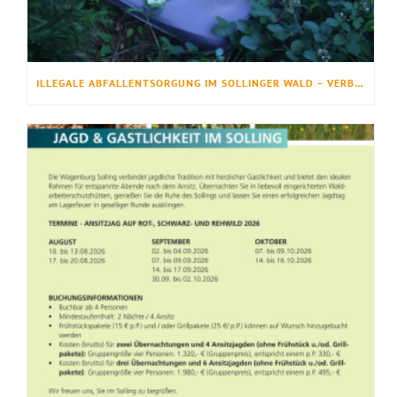
ILLEGALE ABFALLENTSORGUNG IM SOLLINGER WALD – VERBOTEN, GEFÄHRLICH UND LEIDER IMMER HÄUFIGER