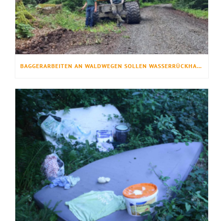
BAGGERARBEITEN AN WALDWEGEN SOLLEN WASSERRÜCKHALT VERBESSERN