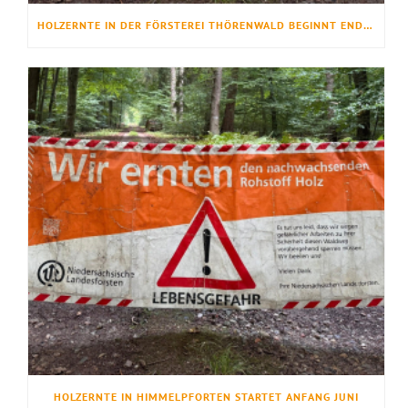
HOLZERNTE IN DER FÖRSTEREI THÖRENWALD BEGINNT ENDE JULI
HOLZERNTE IN HIMMELPFORTEN STARTET ANFANG JUNI