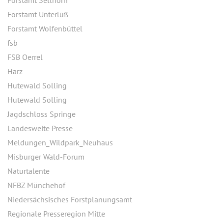
Forstamt Sellhorn
Forstamt Unterlüß
Forstamt Wolfenbüttel
fsb
FSB Oerrel
Harz
Hutewald Solling
Hutewald Solling
Jagdschloss Springe
Landesweite Presse
Meldungen_Wildpark_Neuhaus
Misburger Wald-Forum
Naturtalente
NFBZ Münchehof
Niedersächsisches Forstplanungsamt
Regionale Presseregion Mitte