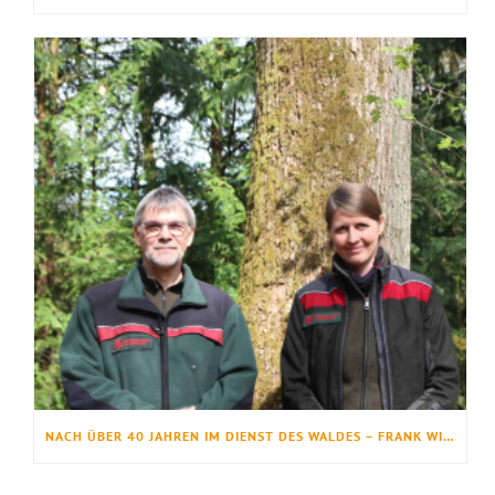
NACH ÜBER 40 JAHREN IM DIENST DES WALDES – FRANK WINTER IM RUHESTAND