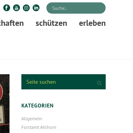
chaften
schützen
erleben
»
FORSTAMT LAUTERBERG BEJAGT WÄLDER RUND UM BRAUNLAGE
KATEGORIEN
Allgemein
Forstamt Ahlhorn