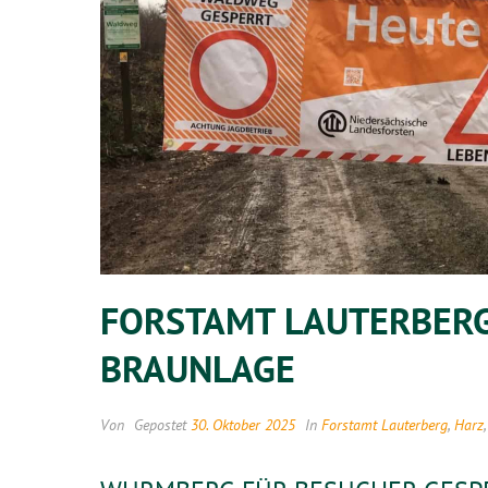
FORSTAMT LAUTERBERG
BRAUNLAGE
Von
Gepostet
30. Oktober 2025
In
Forstamt Lauterberg
,
Harz