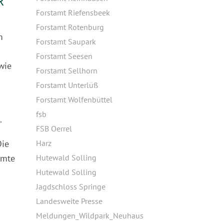
R
Forstamt Riefensbeek
Forstamt Rotenburg
m
Forstamt Saupark
Forstamt Seesen
wie
Forstamt Sellhorn
Forstamt Unterlüß
Forstamt Wolfenbüttel
fsb
.
FSB Oerrel
Die
Harz
amte
Hutewald Solling
Hutewald Solling
Jagdschloss Springe
Landesweite Presse
Meldungen_Wildpark_Neuhaus