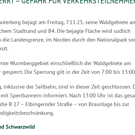
RRT – GEFAHR FÜR VERKEHRSTEILNEHME
uterberg bejagt am Freitag, 7.11.25, seine Waldgebiete a
hem Stadtrand und B4. Die bejagte Fläche wird südlich
h die Landesgrenze, im Norden durch den Nationalpark so
nzt.
amte Wurmberggebiet einschließlich der Waldgebiete am
gesperrt. Die Sperrung gilt in der Zeit von 7:00 bis 13:00
inklusive der Seilbahn, sind in dieser Zeit geschlossen. 
it Sperrbannern informiert. Nach 13:00 Uhr ist das ges
die B 27 – Elbingeröder Straße – von Braunlage bis zur
indigkeitsbeschränkung.
und Schwarzwild