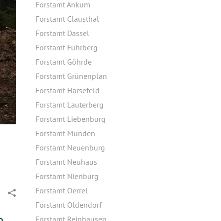
Forstamt Ankum
Forstamt Clausthal
Forstamt Dassel
Forstamt Fuhrberg
Forstamt Göhrde
Forstamt Grünenplan
Forstamt Harsefeld
Forstamt Lauterberg
Forstamt Liebenburg
Forstamt Münden
Forstamt Neuenburg
Forstamt Neuhaus
Forstamt Nienburg
Forstamt Oerrel
Forstamt Oldendorf
Forstamt Reinhausen