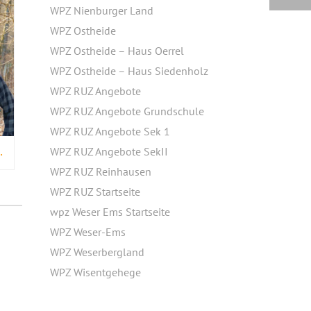
WPZ Nienburger Land
WPZ Ostheide
WPZ Ostheide – Haus Oerrel
WPZ Ostheide – Haus Siedenholz
WPZ RUZ Angebote
WPZ RUZ Angebote Grundschule
WPZ RUZ Angebote Sek 1
WPZ RUZ Angebote SekII
ET SEINEN FORSTDIENST
WPZ RUZ Reinhausen
WPZ RUZ Startseite
wpz Weser Ems Startseite
WPZ Weser-Ems
WPZ Weserbergland
WPZ Wisentgehege