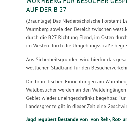
WURMBERG FÜR BESUCHER GESPE
AUF DER B 27
(Braunlage) Das Niedersächsische Forstamt La
Wurmberg sowie den Bereich zwischen westlic
durch die B27 Richtung Elend, im Osten durc
im Westen durch die Umgehungsstraße begre
Aus Sicherheitsgründen wird hierfür das ges
westlichen Stadtrand für den Besucherverkehr 
Die touristischen Einrichtungen am Wurmberg, 
Waldbesucher werden an den Waldeingängen m
Gebiet wieder uneingeschränkt begehbar. Für 
Landesgrenze gilt in dieser Zeit eine Geschw
Jagd reguliert Bestände von von Reh-, Rot- 