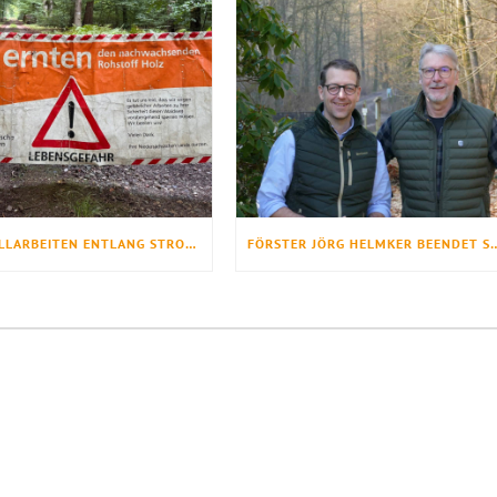
BAUMFÄLLARBEITEN ENTLANG STROMTRASSE IM NATURWALD DER LANDESFORSTEN
FÖRSTER JÖRG HELMKER BEEND