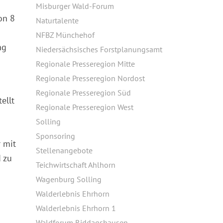
Misburger Wald-Forum
on 8
Naturtalente
NFBZ Münchehof
ng
Niedersächsisches Forstplanungsamt
Regionale Presseregion Mitte
Regionale Presseregion Nordost
Regionale Presseregion Süd
ellt
Regionale Presseregion West
Solling
Sponsoring
 mit
Stellenangebote
d zu
Teichwirtschaft Ahlhorn
Wagenburg Solling
Walderlebnis Ehrhorn
Walderlebnis Ehrhorn 1
Waldforum Riddagshausen