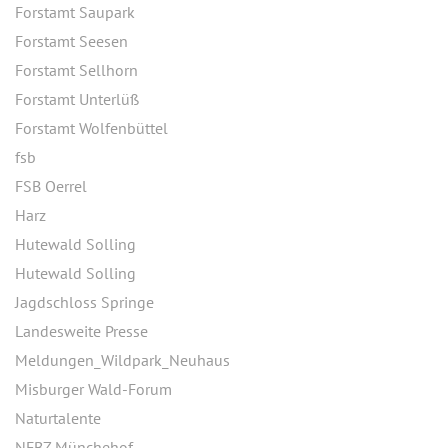
Forstamt Saupark
Forstamt Seesen
Forstamt Sellhorn
Forstamt Unterlüß
Forstamt Wolfenbüttel
fsb
FSB Oerrel
Harz
Hutewald Solling
Hutewald Solling
Jagdschloss Springe
Landesweite Presse
Meldungen_Wildpark_Neuhaus
Misburger Wald-Forum
Naturtalente
NFBZ Münchehof