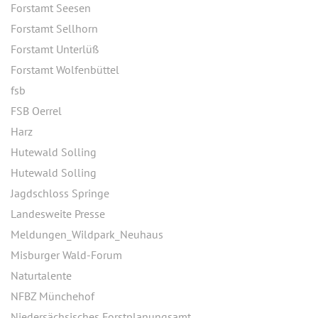
Forstamt Seesen
Forstamt Sellhorn
Forstamt Unterlüß
Forstamt Wolfenbüttel
fsb
FSB Oerrel
Harz
Hutewald Solling
Hutewald Solling
Jagdschloss Springe
Landesweite Presse
Meldungen_Wildpark_Neuhaus
Misburger Wald-Forum
Naturtalente
NFBZ Münchehof
Niedersächsisches Forstplanungsamt