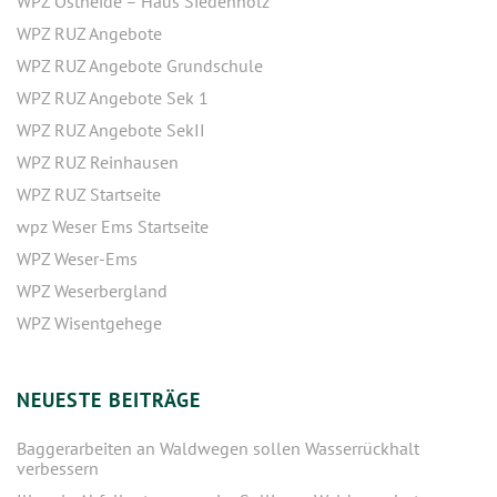
WPZ Ostheide – Haus Siedenholz
WPZ RUZ Angebote
WPZ RUZ Angebote Grundschule
WPZ RUZ Angebote Sek 1
WPZ RUZ Angebote SekII
WPZ RUZ Reinhausen
WPZ RUZ Startseite
wpz Weser Ems Startseite
WPZ Weser-Ems
WPZ Weserbergland
WPZ Wisentgehege
NEUESTE BEITRÄGE
Baggerarbeiten an Waldwegen sollen Wasserrückhalt
verbessern