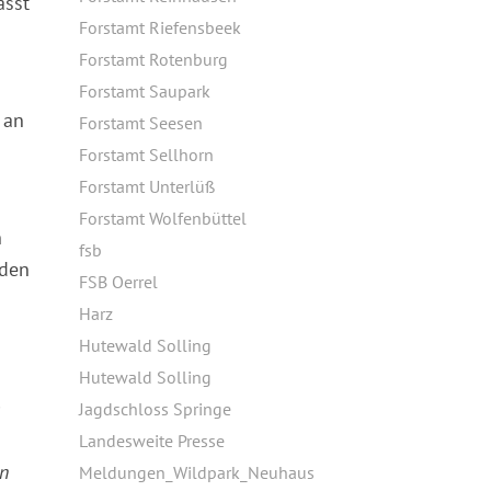
asst
Forstamt Riefensbeek
Forstamt Rotenburg
Forstamt Saupark
 an
Forstamt Seesen
Forstamt Sellhorn
Forstamt Unterlüß
Forstamt Wolfenbüttel
n
fsb
iden
FSB Oerrel
Harz
Hutewald Solling
Hutewald Solling
m
Jagdschloss Springe
Landesweite Presse
en
Meldungen_Wildpark_Neuhaus