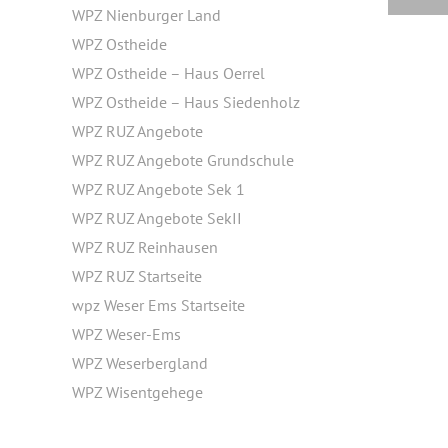
WPZ Nienburger Land
WPZ Ostheide
WPZ Ostheide – Haus Oerrel
WPZ Ostheide – Haus Siedenholz
WPZ RUZ Angebote
WPZ RUZ Angebote Grundschule
WPZ RUZ Angebote Sek 1
WPZ RUZ Angebote SekII
WPZ RUZ Reinhausen
WPZ RUZ Startseite
wpz Weser Ems Startseite
WPZ Weser-Ems
WPZ Weserbergland
WPZ Wisentgehege