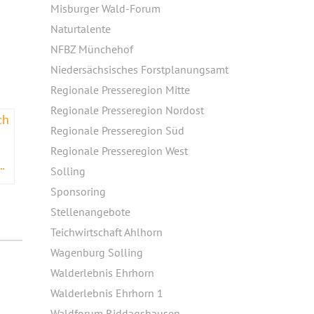
Misburger Wald-Forum
Naturtalente
NFBZ Münchehof
Niedersächsisches Forstplanungsamt
Regionale Presseregion Mitte
Regionale Presseregion Nordost
Regionale Presseregion Süd
Regionale Presseregion West
TLICHEN BARNBRUCH UND AM TANKUMSEE
Solling
Sponsoring
Stellenangebote
Teichwirtschaft Ahlhorn
Wagenburg Solling
Walderlebnis Ehrhorn
Walderlebnis Ehrhorn 1
Waldforum Riddagshausen