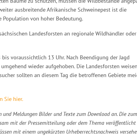
zten Bäume zu schützen, müssen die Wildbestände angep
weiter ausbreitende Afrikanische Schweinepest ist die
e Population von hoher Bedeutung.
rsächsischen Landesforsten an regionale Wildhändler oder
8 bis voraussichtlich 13 Uhr. Nach Beendigung der Jagd
 umgehend wieder aufgehoben. Die Landesforsten weise
sucher sollten an diesem Tag die betroffenen Gebiete me
 Sie hier.
ssen und Meldungen Bilder und Texte zum Download an. Die zu
am mit der Pressemitteilung oder dem Thema veröffentlicht
müssen mit einem ungekürzten Urheberrechtsnachweis verseh