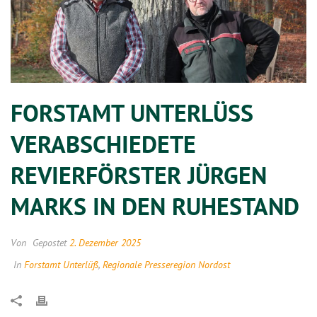
FORSTAMT UNTERLÜSS V
ERABSCHIEDETE R
EVIERFÖRSTER JÜRGEN M
ARKS IN DEN RUHESTAND
Von
Gepostet
2. Dezember 2025
In
Forstamt Unterlüß
,
Regionale Presseregion Nordost