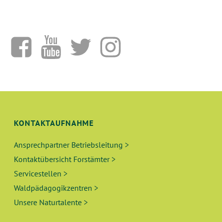
KONTAKTAUFNAHME
Ansprechpartner Betriebsleitung >
Kontaktübersicht Forstämter >
Servicestellen >
Waldpädagogikzentren >
Unsere Naturtalente >