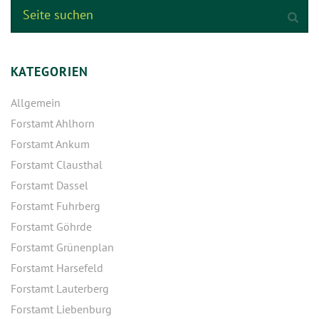
KATEGORIEN
Allgemein
Forstamt Ahlhorn
Forstamt Ankum
Forstamt Clausthal
Forstamt Dassel
Forstamt Fuhrberg
Forstamt Göhrde
Forstamt Grünenplan
Forstamt Harsefeld
Forstamt Lauterberg
Forstamt Liebenburg