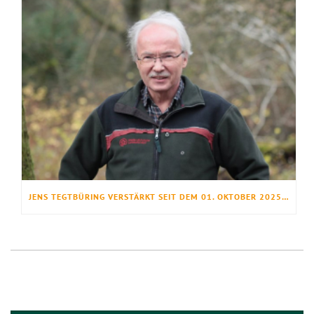
JENS TEGTBÜRING VERSTÄRKT SEIT DEM 01. OKTOBER 2025 DAS FORSTAMT UNTERLÜSS