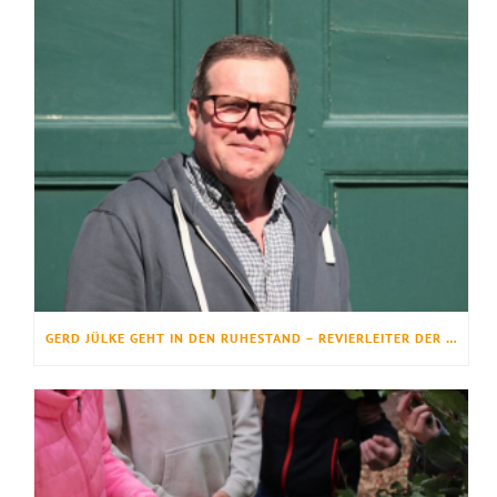
GERD JÜLKE GEHT IN DEN RUHESTAND – REVIERLEITER DER FÖRSTEREI AHLDEN NACH FAST 25 JAHREN VERABSCHIEDET