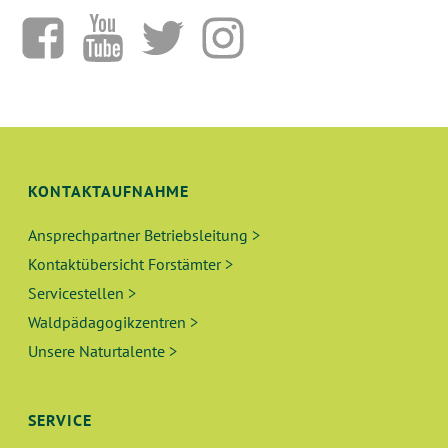
KONTAKTAUFNAHME
Ansprechpartner Betriebsleitung >
Kontaktübersicht Forstämter >
Servicestellen >
Waldpädagogikzentren >
Unsere Naturtalente >
SERVICE